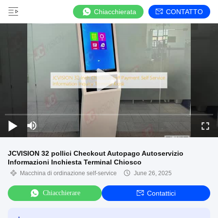
Chiacchierata
CONTATTO
JCVISION 32 pollici Checkout Autopago Autoservizio
Informazioni Inchiesta Terminal Chiosco
Macchina di ordinazione self-service
June 26, 2025
Chiacchierare
Contattici