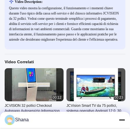
Video Description:
Questo video mostra la configurazione, il funzionamento e i momenti chiave
durante l'uso tipico della cassa self-service e del chiosco informativo JCVISION
da 32 pollici. Vedrai come questo terminale semplifica i processi di pagamento,
abilita il servizio self-service per i clienti e fornisce efficienti capacità di richiesta
di informazioni in vari ambienti commerciali. Guarda come mostriamo la sua
interfaccia utente, il funzionamento passo passo e le applicazioni pratiche per le
aziende che desiderano migliorare l'esperienza del cliente e l'efficienza operativa.
Video Correlati
00:12
00:23
JCVISION 32 pollici Checkout
JCVision Smart TV da 75 pollici,
Autopago Autoservizio Informazioni
sistema operativo Android 12.0, 300
Inchiesta Terminal Chiosco
Cd/M2 con 56 lingue di
Macchina Di Ordinazione Self-
Smart TV
Shana
visualizzazione
Service
November 23, 2025
June 26, 2025