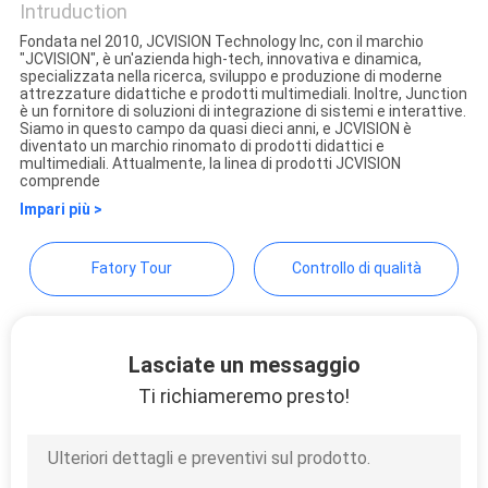
Intruduction
MAPPA
Fondata nel 2010, JCVISION Technology Inc, con il marchio
DEL
"JCVISION", è un'azienda high-tech, innovativa e dinamica,
Shenzhen Junction Interactive
specializzata nella ricerca, sviluppo e produzione di moderne
SITO
attrezzature didattiche e prodotti multimediali. Inoltre, Junction
Technology Co., Ltd.
è un fornitore di soluzioni di integrazione di sistemi e interattive.
Siamo in questo campo da quasi dieci anni, e JCVISION è
diventato un marchio rinomato di prodotti didattici e
POLITICA
multimediali. Attualmente, la linea di prodotti JCVISION
comprende
SULLA
Impari più >
PRIVACY
Fatory Tour
Controllo di qualità
Lasciate un messaggio
Ti richiameremo presto!