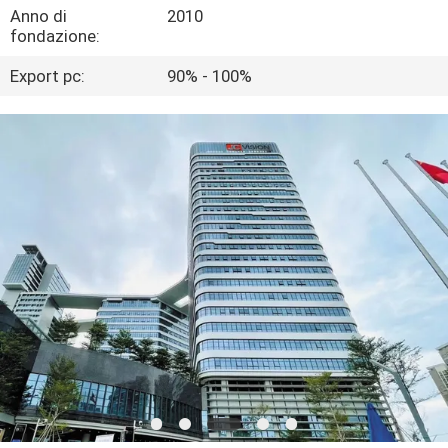
Anno di
2010
fondazione:
CONTROLLO
Export pc:
90% - 100%
DELLA
QUALITÀ
CONTATTACI
NOTIZIE
CASI
CHIEDI UN
PREVENTIVO