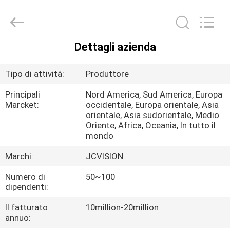
2026
Shenzhen
Junction
Interactive
Technology
Co.,
Ltd..
Dettagli azienda
All
CASA.
Rights
Reserved.
Tipo di attività:
Produttore
PRODOTTI
Principali
Nord America, Sud America, Europa
Marcket:
occidentale, Europa orientale, Asia
orientale, Asia sudorientale, Medio
SU
Oriente, Africa, Oceania, In tutto il
DI
mondo
NOI
Marchi:
JCVISION
Numero di
50~100
VISITA
dipendenti:
ALLA
Il fatturato
10million-20million
annuo:
FABBRICA