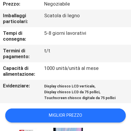
Prezzo:
Negoziabile
CONTROLLO
Imballaggi
Scatola di legno
particolari:
DELLA
QUALITÀ
Tempi di
5-8 giorni lavorativi
consegna:
Termini di
t/t
CONTATTACI
pagamento:
Capacità di
1000 unità/unità al mese
NOTIZIE
alimentazione:
Evidenziare:
,
Display chiosco LCD verticale
CASI
,
Display chiosco LCD da 75 pollici
Touchscreen chiosco digitale da 75 pollici
CHIEDI UN
MIGLIOR PREZZO
PREVENTIVO