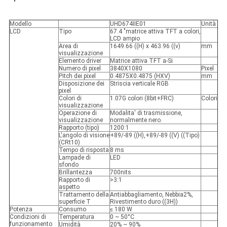
Modello
UHD674IIE01
Unità
LCD
Tipo
67.4 "matrice attiva TFT a colori,
LCD ampio
Area di
1649.66 ((H) x 463.96 ((v)
mm
visualizzazione
Elemento driver
Matrice attiva TFT a-Si
Numero di pixel
3840X1080
Pixel
Pitch dei pixel
0.4875X0.4875 (HXV)
mm
Disposizione dei
Striscia verticale RGB
pixel
Colori di
1.07G colori (8bit+FRC)
Colori
visualizzazione
Operazione di
Modalita' di trasmissione,
visualizzazione
normalmente nero.
Rapporto (tipo)
1200:1
L'angolo di visione
+89/-89 ((H),+89/-89 ((V) ((Tipo)
(CRt10)
Tempo di risposta
8 ms
Lampade di
LED
sfondo
Brillantezza
700nits
Rapporto di
>3:1
aspetto
Trattamento della
Antiabbagliamento, Nebbia2%,
superficie T
Rivestimento duro ((3H))
Potenza
Consumo
≤ 180 W
Condizioni di
Temperatura
0 ~ 50°C
funzionamento
Umidità
20% ~ 90%