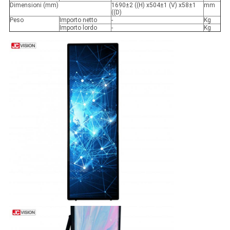
Dimensioni (mm)
1690±2 ((H) x504±1 (V) x58±1
mm
((D)
Peso
Importo netto
-
Kg
Importo lordo
-
Kg