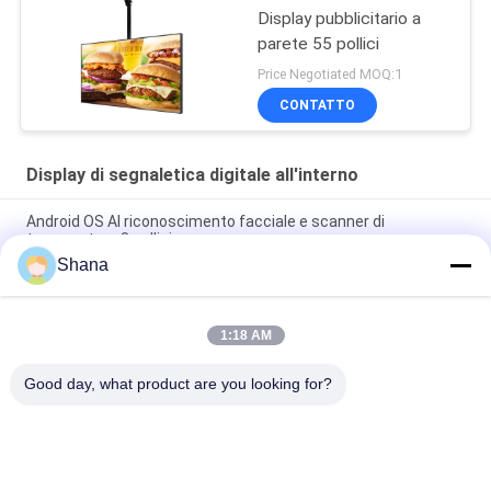
Display pubblicitario a
parete 55 pollici
Price Negotiated MOQ:1
CONTATTO
Display di segnaletica digitale all'interno
Android OS AI riconoscimento facciale e scanner di
temperatura 8 pollici
Shana
Smartboard che gira il contrassegno dell'interno di Digital
visualizza il touch screen capacitivo
1:18 AM
Pannello LED JCVISION TFT 32 pollici per menu digitale,
montaggio a parete
Good day, what product are you looking for?
Categorie popolari
Tutti
Esposizione 
Display Di 