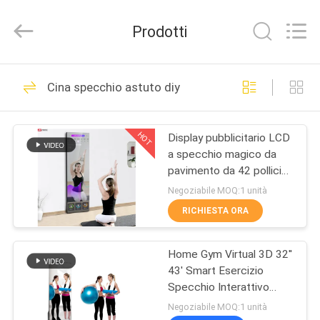
2026
Shenzhen
Junction
Prodotti
Interactive
Technology
Co.,
Ltd..
All
CASA.
40
Rights
Cina specchio astuto diy
Reserved.
Esposizione
PRODOTTI
all'aperto del
HOT
Display pubblicitario LCD
a specchio magico da
contrassegno di
SU
pavimento da 42 pollici
DI
Digital
per interni
Negoziabile MOQ:1 unità
NOI
RICHIESTA ORA
105
Display di
Home Gym Virtual 3D 32''
VISITA
43' Smart Esercizio
ALLA
segnaletica digitale
Specchio Interattivo
Touch Screen
FABBRICA
Negoziabile MOQ:1 unità
all'interno