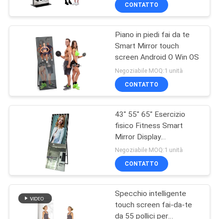
CONTATTO
CONTROLLO
Piano in piedi fai da te
DELLA
32
Smart Mirror touch
QUALITÀ
screen Android O Win OS
Video esposizione
Negoziabile MOQ:1 unità
di parete LCD
CONTATTACI
CONTATTO
43" 55" 65" Esercizio
NOTIZIE
fisico Fitness Smart
Mirror Display
61
CASI
pubblicitario LCD
Negoziabile MOQ:1 unità
Tavola bianca
CONTATTO
CHIEDI UN
interattiva
Specchio intelligente
PREVENTIVO
intelligente
touch screen fai-da-te
da 55 pollici per