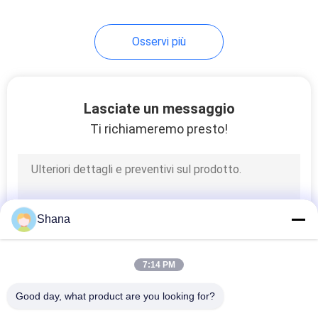
22
Osservi più
schermo LCD
trasparente
Lasciate un messaggio
Ti richiameremo presto!
14
contrassegno
Shana
digitale del piano
d'appoggio
7:14 PM
Good day, what product are you looking for?