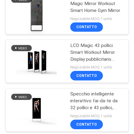
Magic Mirror Workout
Smart Home Gym Mirror
15
Negoziabile MOQ:1 unità
Lavagna per
CONTATTO
Scrivere LCD
LCD Magic 43 pollici
Smart Workout Mirror
Display pubblicitario
digitale
Negoziabile MOQ:1 unità
CONTATTO
8
Esposizione LCD
Specchio intelligente
interattivo fai-da-te da
allungata di Antivari
32 pollici e 43 pollici,
specchio fitness
Negoziabile MOQ:1 unità
intelligente
CONTATTO