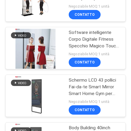
MAPPA
allenamento 3D virtuale
Negoziabile MOQ:1 unità
TV
DEL
CONTATTO
49
SITO
Display interattivo a
Software intelligente
Corpo Digitale Fitness
schermo piatto
POLITICA
Specchio Magico Touch
Screen
SULLA
Negoziabile MOQ:1 unità
CONTATTO
PRIVACY
Schermo LCD 43 pollici
12
Fai-da-te Smart Mirror
Scanner di
Smart Home Gym per
Yoga Fitness
Negoziabile MOQ:1 unità
documenti portatile
CONTATTO
Body Building 40inch