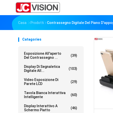
Casa
Prodotti
Contrassegno Digitale Del Piano D'appo
Catagories
Esposizione All'aperto
(39)
Del Contrassegno ...
Display Di Segnaletica
(103)
Digitale All...
Video Esposizione Di
(29)
Parete LCD
Tavola Bianca Interattiva
(60)
Intelligente
Display Interattivo A
(46)
Schermo Piatto