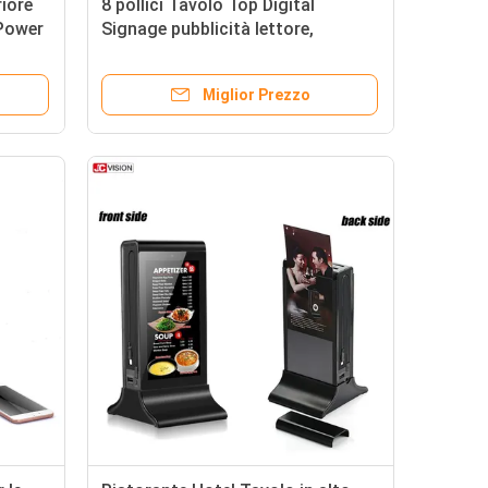
riore
8 pollici Tavolo Top Digital
 Power
Signage pubblicità lettore,
Ristorante Tavolo Stand Menu
Power Bank
Miglior Prezzo