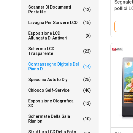
Segnalet
Scanner Di Documenti
pollici 
(12)
Portatile
Lavagna Per Scrivere LCD
(15)
Esposizione LCD
(8)
Allungata Di Antivari
Schermo LCD
(22)
Trasparente
Contrassegno Digitale Del
(14)
Piano D...
Specchio Astuto Diy
(25)
Chiosco Self-Service
(46)
Esposizione Olografica
(12)
3D
Schermate Della Sala
(10)
Riunioni
Struttura LCD Della Foto