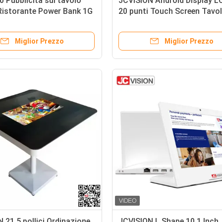
 Pubblicità sul tavolo
JCVISION Android Display L
Ristorante Power Bank 1G
20 punti Touch Screen Tavo
touch didattico con altezza
regolabile
Miglior Prezzo
Miglior Prezzo
 21,5 pollici Ordinazione
JCVISION L Shape 10,1 Inch