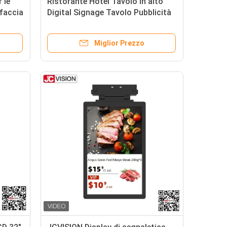
 le
Ristorante Hotel Tavolo in alto
faccia
Digital Signage Tavolo Pubblicità
itario
20 40s regolabile
Miglior Prezzo