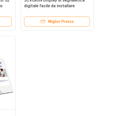
CD 32"
JCVISION Display di segnaletica
lo
digitale facile da installare
etichetta elettronica sullo
scaffale Display LCD tecnologia
Miglior Prezzo
TFT