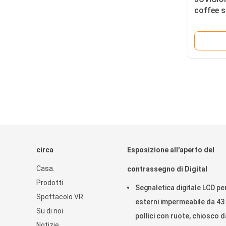
coffee 
impermea
digitale
circa
Esposizione all'aperto del
Casa.
contrassegno di Digital
Prodotti
Segnaletica digitale LCD pe
Spettacolo VR
esterni impermeabile da 43
Su di noi
pollici con ruote, chiosco d
Notizie