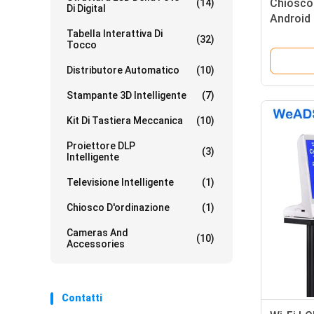
Chiosco
(14)
Di Digital
Android
Tavolo P
Tabella Interattiva Di
(32)
Tocco
Distributore Automatico
(10)
Stampante 3D Intelligente
(7)
Kit Di Tastiera Meccanica
(10)
Proiettore DLP
(3)
Intelligente
Televisione Intelligente
(1)
Chiosco D'ordinazione
(1)
Cameras And
(10)
Accessories
Contatti