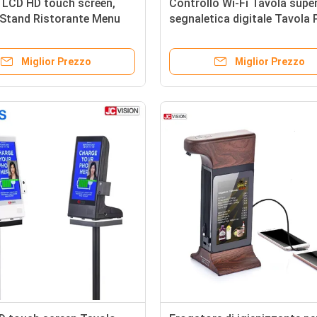
 LCD HD touch screen,
Controllo Wi-Fi Tavola supe
 Stand Ristorante Menu
segnaletica digitale Tavola
ower Bank 8 Pollici
Bank 1 anno di garanzia
Miglior Prezzo
Miglior Prezzo