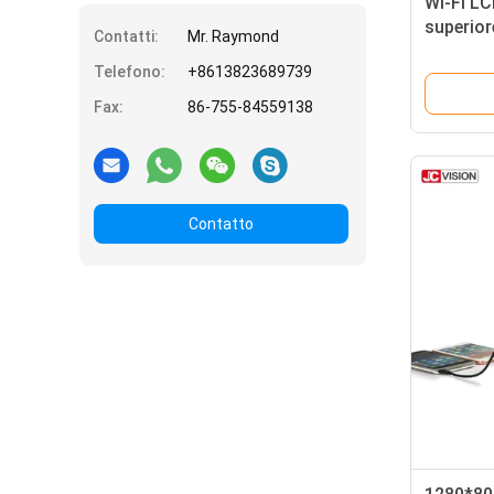
Wi-Fi LC
superior
Contatti:
Mr. Raymond
rilevame
Telefono:
+8613823689739
Fax:
86-755-84559138
Contatto