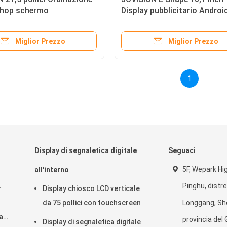
shop schermo
Display pubblicitario Androi
bile tavolo da gioco
Tablet Feedback Kiosk
 con touch screen
Miglior Prezzo
Miglior Prezzo
1
Display di segnaletica digitale
Seguaci
5F, Wepark Hi
all'interno
Pinghu, distre
r
Display chiosco LCD verticale
da 75 pollici con touchscreen
Longgang, Sh
a
provincia del
Display di segnaletica digitale