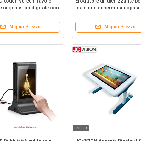
D touch screen Tavolo
Erogatore di igienizzante per
e segnaletica digitale con
mani con schermo a doppia 
nto della temperatura
da 7 pollici, chiosco pubblic
digitale
Miglior Prezzo
Miglior Prezzo