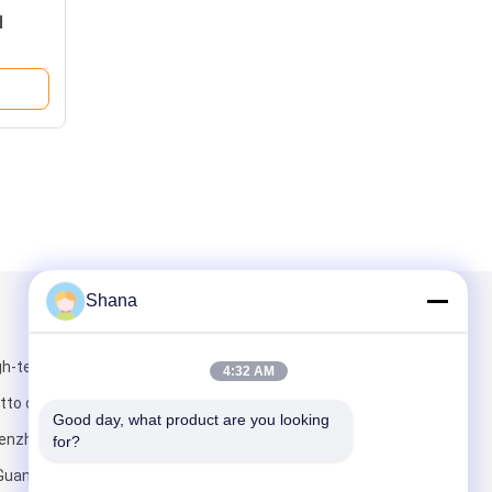
d
Shana
Scrivici
gh-tech part,
4:32 AM
tto di
Good day, what product are you looking 
enzhen,
for?
 Guangdong,