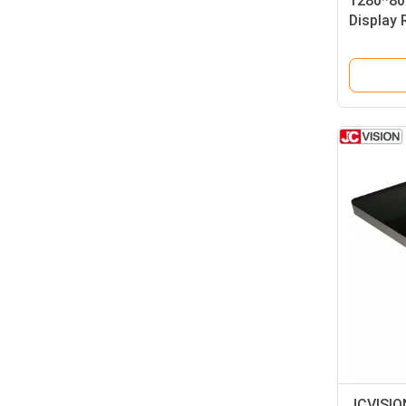
1280*800
Display 
DDR3
JCVISION