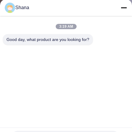
Shana
CONTROLLO
DELLA
3:19 AM
QUALITÀ
Good day, what product are you looking for?
CONTATTACI
NOTIZIE
CASI
CHIEDI UN
PREVENTIVO
Lavagna interattiva intelligente JCHUB Education da 65"
Display interattivo a schermo piatto
2021-12-16