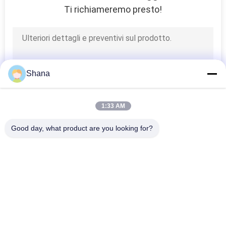
Ti richiameremo presto!
Shana
1:33 AM
Good day, what product are you looking for?
Categorie popolari
Tutti
Esposizione 
Display Di 
All'aperto Del 
Segnaletica Digitale 
Contrassegno Di 
All'interno
Video Esposizione 
Tavola Bianca 
Digital
Di Parete LCD
Interattiva 