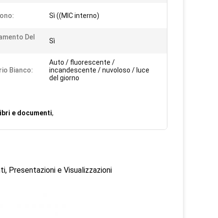
ono:
Sì ((MIC interno)
amento Del
Sì
:
Auto / fluorescente /
rio Bianco:
incandescente / nuvoloso / luce
del giorno
ibri e documenti
,
 Presentazioni e Visualizzazioni