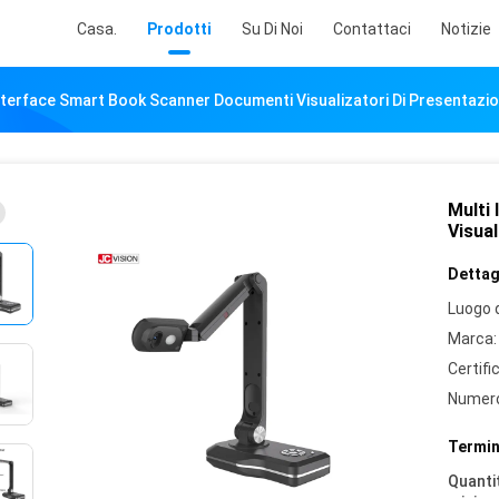
Casa.
Prodotti
Su Di Noi
Contattaci
Notizie
nterface Smart Book Scanner Documenti Visualizatori Di Presentazi
Multi
Visual
Dettagl
Luogo d
Marca:
Certifi
Numero
Termin
Quantit