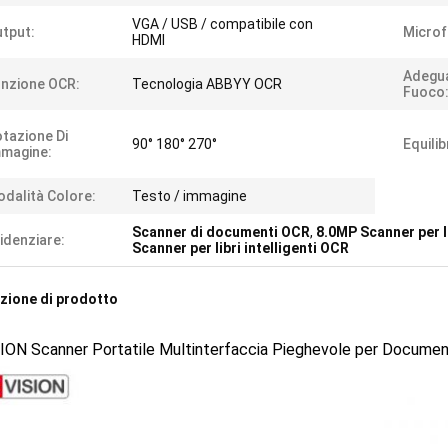
VGA / USB / compatibile con
tput:
Microf
HDMI
Adegu
nzione OCR:
Tecnologia ABBYY OCR
Fuoco
tazione Di
90° 180° 270°
Equilib
magine:
dalità Colore:
Testo / immagine
Scanner di documenti OCR
,
8.0MP Scanner per l
idenziare:
Scanner per libri intelligenti OCR
zione di prodotto
ON Scanner Portatile Multinterfaccia Pieghevole per Documenti,