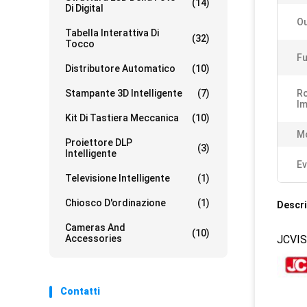
(14)
Di Digital
Ou
Tabella Interattiva Di
(32)
Tocco
Fu
Distributore Automatico
(10)
Stampante 3D Intelligente
(7)
Ro
Im
Kit Di Tastiera Meccanica
(10)
Mo
Proiettore DLP
(3)
Intelligente
Ev
Televisione Intelligente
(1)
Chiosco D'ordinazione
(1)
Descri
Cameras And
(10)
Accessories
JCVISI
Contatti