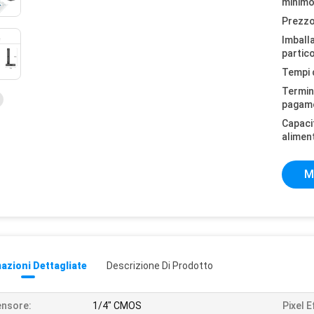
minimo
Prezzo
Imball
partico
Tempi 
Termini
pagam
Capaci
alimen
M
azioni Dettagliate
Descrizione Di Prodotto
nsore:
1/4" CMOS
Pixel E