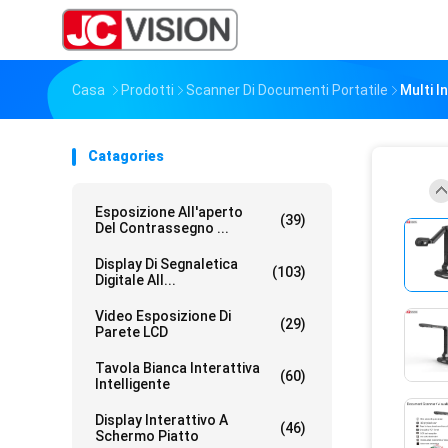
Casa
Prodotti
Scanner Di Documenti Portatile
Multi I
Catagories
Esposizione All'aperto
(39)
Del Contrassegno ...
Display Di Segnaletica
(103)
Digitale All...
Video Esposizione Di
(29)
Parete LCD
Tavola Bianca Interattiva
(60)
Intelligente
Display Interattivo A
(46)
Schermo Piatto