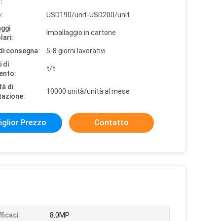
:
:
USD190/unit-USD200/unit
aggi
Imballaggio in cartone
lari:
di consegna:
5-8 giorni lavorativi
 di
t/t
ento:
tà di
10000 unità/unità al mese
tazione:
iglior Prezzo
Contatto
fficaci:
8.0MP