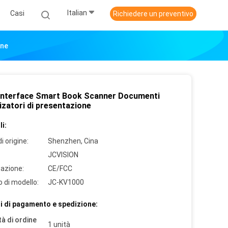
Italian
Casi
Richiedere un preventivo
one
 Interface Smart Book Scanner Documenti
izatori di presentazione
i:
i origine:
Shenzhen, Cina
JCVISION
cazione:
CE/FCC
 di modello:
JC-KV1000
i di pagamento e spedizione:
à di ordine
1 unità