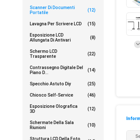
Scanner Di Documenti
(12)
Portatile
Lavagna Per Scrivere LCD
(15)
Esposizione LCD
(8)
Allungata Di Antivari
Schermo LCD
(22)
Trasparente
Contrassegno Digitale Del
(14)
Piano D...
Specchio Astuto Diy
(25)
Chiosco Self-Service
(46)
Esposizione Olografica
(12)
3D
Inform
Schermate Della Sala
(10)
Riunioni
Se
Struttura LCD Della Foto