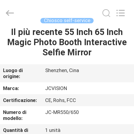
2026
Shenzhen
Junction
Interactive
Technology
Chiosco self-service
Co.,
Ltd..
All
Il più recente 55 Inch 65 Inch
CASA.
Rights
Reserved.
Magic Photo Booth Interactive
PRODOTTI
Selfie Mirror
SU
Luogo di
Shenzhen, Cina
origine:
DI
NOI
Marca:
JCVISION
Certificazione:
CE, Rohs, FCC
VISITA
Numero di
JC-MR550/650
ALLA
modello:
FABBRICA
Quantità di
1 unità