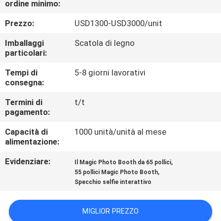
ordine minimo:
CONTROLLO
Prezzo:
USD1300-USD3000/unit
DELLA
Imballaggi
Scatola di legno
particolari:
QUALITÀ
Tempi di
5-8 giorni lavorativi
consegna:
CONTATTACI
Termini di
t/t
pagamento:
NOTIZIE
Capacità di
1000 unità/unità al mese
alimentazione:
CASI
Evidenziare:
,
Il Magic Photo Booth da 65 pollici
,
55 pollici Magic Photo Booth
CHIEDI UN
Specchio selfie interattivo
PREVENTIVO
MIGLIOR PREZZO