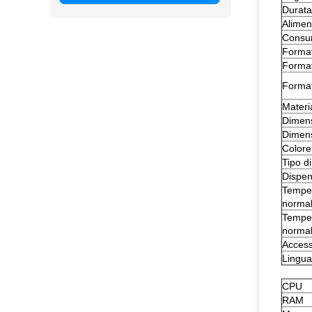
Durata
Alimen
Consu
Format
Format
Format
Materi
Dimen
Dimens
Colore
Tipo d
Dispen
Temper
norma
Temper
norma
Access
Lingu
CPU
RAM