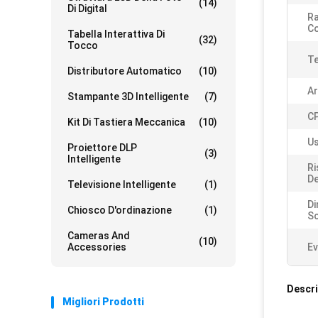
(14)
Di Digital
Ra
Co
Tabella Interattiva Di
(32)
Tocco
Te
Distributore Automatico
(10)
Ar
Stampante 3D Intelligente
(7)
C
Kit Di Tastiera Meccanica
(10)
Us
Proiettore DLP
(3)
Intelligente
Ri
De
Televisione Intelligente
(1)
D
Chiosco D'ordinazione
(1)
S
Cameras And
(10)
Accessories
Ev
Descri
Migliori Prodotti