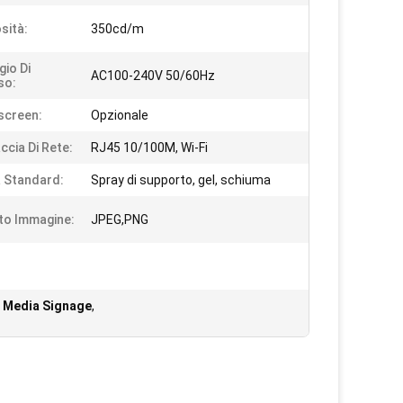
sità:
350cd/m
gio Di
AC100-240V 50/60Hz
so:
screen:
Opzionale
ccia Di Rete:
RJ45 10/100M, Wi-Fi
 Standard:
Spray di supporto, gel, schiuma
to Immagine:
JPEG,PNG
l Media Signage
,