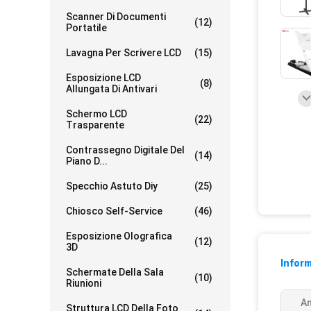
Scanner Di Documenti
(12)
Portatile
Lavagna Per Scrivere LCD
(15)
Esposizione LCD
(8)
Allungata Di Antivari
Schermo LCD
(22)
Trasparente
Contrassegno Digitale Del
(14)
Piano D...
Specchio Astuto Diy
(25)
Chiosco Self-Service
(46)
Esposizione Olografica
(12)
3D
Inform
Schermate Della Sala
(10)
Riunioni
An
Struttura LCD Della Foto