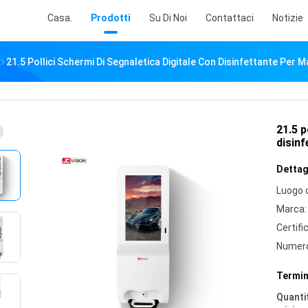
Casa.
Prodotti
Su Di Noi
Contattaci
Notizie
21.5 Pollici Schermi Di Segnaletica Digitale Con Disinfettante Per 
21.5 p
disin
Dettagl
Luogo d
Marca:
Certifi
Numero
Termin
Quantit