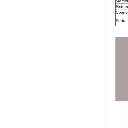
Memor
Siste
Connes
Porta