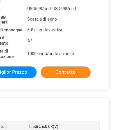
:
:
USD598/unit-USD698/unit
aggi
Scatola di legno
lari:
di consegna:
5-8 giorni lavorativi
 di
t/t
ento:
tà di
1000 unità/unità al mese
tazione:
iglior Prezzo
Contatto
itch:
0.63(O)x0.63(V)