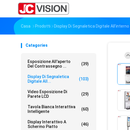
Casa
Prodotti
Display Di Segnaletica Digitale All'interno
Catagories
Esposizione All'aperto
(39)
Del Contrassegno ...
Display Di Segnaletica
(103)
Digitale All...
Video Esposizione Di
(29)
Parete LCD
Tavola Bianca Interattiva
(60)
Intelligente
Display Interattivo A
(46)
Schermo Piatto