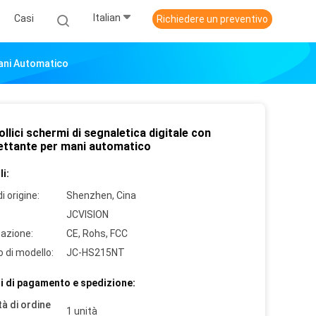
Italian
Casi
Richiedere un preventivo
Mani Automatico
ollici schermi di segnaletica digitale con
fettante per mani automatico
i:
i origine:
Shenzhen, Cina
JCVISION
cazione:
CE, Rohs, FCC
 di modello:
JC-HS215NT
i di pagamento e spedizione:
à di ordine
1 unità