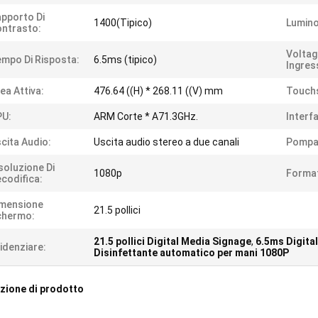
pporto Di
1400(Tipico)
Lumino
ntrasto:
Voltag
mpo Di Risposta:
6.5ms (tipico)
Ingres
ea Attiva:
476.64 ((H) * 268.11 ((V) mm
Touch
PU:
ARM Corte * A71.3GHz.
Interfa
cita Audio:
Uscita audio stereo a due canali
Pompa
soluzione Di
1080p
Forma
codifica:
imensione
21.5 pollici
chermo:
21.5 pollici Digital Media Signage
,
6.5ms Digita
idenziare:
Disinfettante automatico per mani 1080P
zione di prodotto