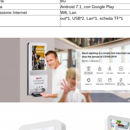
ia
8G
ma
Android 7.1, con Google Play
sione Internet
Wifi, Lan
out*1, USB*2, Lan*1, scheda TF*1