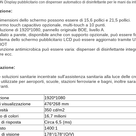
 Display pubblicitario con dispenser automatico di disinfettante per le mani da int
zione:
imensioni dello schermo possono essere di 15,6 pollici e 21,5 pollici.
ermo touch capacitivo opzionale, multi-touch a 10 punti.
luzione di 1920*1080, pannello originale BOE, livello A.
allato a parete, disponibile anche con supporto opzionale, può essere fi
sistema dello schermo pubblicitario LCD può essere aggiornato tramite
 IOT
unzione antimicrobica può essere varia: dispenser di disinfettante inte
re ecc.
azione:
soluzioni sanitarie incentrate sull'assistenza sanitaria alla luce delle 
utilizzate per aeroporti, scuole, stazioni ferroviarie e bagni, inoltre sar
ranti.
zione
1920*1080
i visualizzazione
476*268 mm
sità
350 cd/m2
 di colori
16,7 milioni
di risposta
Circa 6,5 (ms)
sto
1400:1
 di visione
178°/178°(O/V)