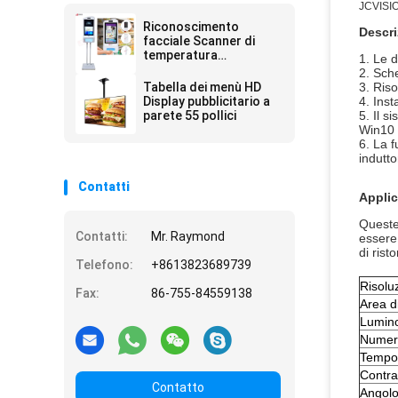
JCVISION
Riconoscimento
Descri
facciale Scanner di
temperatura
1. Le d
Disinfettante per mani
2. Sch
Chiosco pubblicitario
Tabella dei menù HD
3. Riso
Display pubblicitario a
4. Inst
parete 55 pollici
5. Il 
Win10
6. La f
indutto
Contatti
Applic
Queste 
Contatti:
Mr. Raymond
essere 
di risto
Telefono:
+8613823689739
Risolu
Fax:
86-755-84559138
Area d
Lumino
Numero
Tempo 
Contra
Contatto
Angolo