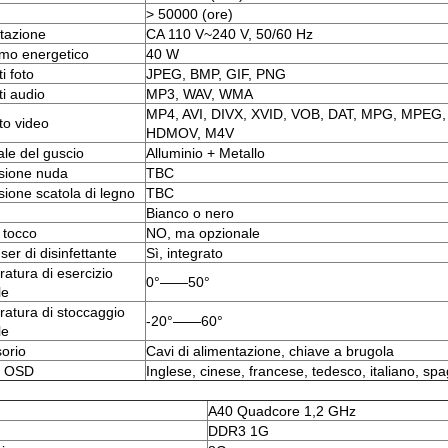
> 50000 (ore)
tazione
CA 110 V~240 V, 50/60 Hz
mo energetico
40 W
i foto
JPEG, BMP, GIF, PNG
i audio
MP3, WAV, WMA
MP4, AVI, DIVX, XVID, VOB, DAT, MPG, MPEG
o video
HDMOV, M4V
ale del guscio
Alluminio + Metallo
sione nuda
TBC
ione scatola di legno
TBC
Bianco o nero
i tocco
NO, ma opzionale
ser di disinfettante
Sì, integrato
atura di esercizio
0°——50°
le
atura di stoccaggio
-20°——60°
le
orio
Cavi di alimentazione, chiave a brugola
a OSD
Inglese, cinese, francese, tedesco, italiano, sp
A40 Quadcore 1,2 GHz
DDR3 1G