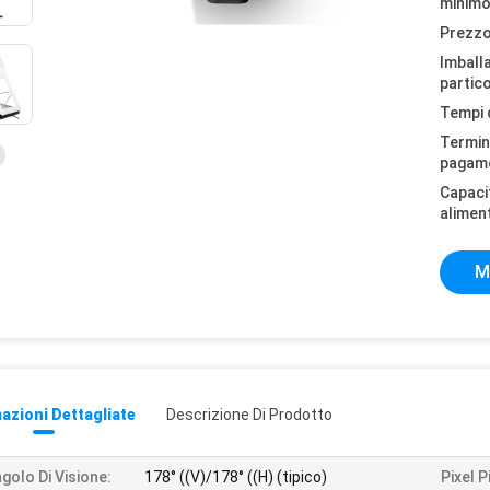
minimo
Prezzo
Imball
partico
Tempi 
Termini
pagam
Capaci
alimen
M
azioni Dettagliate
Descrizione Di Prodotto
golo Di Visione:
178° ((V)/178° ((H) (tipico)
Pixel P