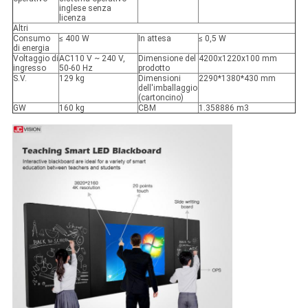
inglese senza
licenza
Altri
Consumo
≤ 400 W
In attesa
≤ 0,5 W
di energia
Voltaggio di
AC110 V ~ 240 V,
Dimensione del
4200x1220x100 mm
ingresso
50-60 Hz
prodotto
S.V.
129 kg
Dimensioni
2290*1380*430 mm
dell'imballaggio
(cartoncino)
GW
160 kg
CBM
1.358886 m3