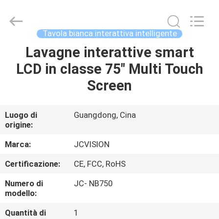
2026
Shenzhen
Junction
Interactive
Technology
Tavola bianca interattiva intelligente
Co.,
Ltd..
All
Lavagne interattive smart
CASA.
Rights
Reserved.
LCD in classe 75" Multi Touch
PRODOTTI
Screen
SU
Luogo di
Guangdong, Cina
origine:
DI
NOI
Marca:
JCVISION
Certificazione:
CE, FCC, RoHS
VISITA
Numero di
JC- NB750
ALLA
modello:
FABBRICA
Quantità di
1