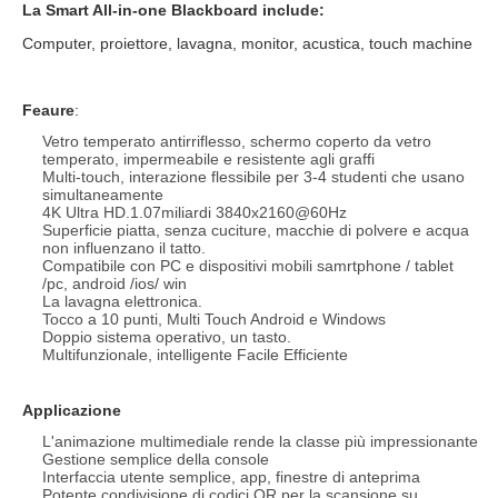
La Smart All-in-one Blackboard include:
Computer, proiettore, lavagna, monitor, acustica, touch machine
Feaure
:
Vetro temperato antirriflesso, schermo coperto da vetro
temperato, impermeabile e resistente agli graffi
Multi-touch, interazione flessibile per 3-4 studenti che usano
simultaneamente
4K Ultra HD.1.07miliardi 3840x2160@60Hz
Superficie piatta, senza cuciture, macchie di polvere e acqua
non influenzano il tatto.
Compatibile con PC e dispositivi mobili samrtphone / tablet
/pc, android /ios/ win
La lavagna elettronica.
Tocco a 10 punti, Multi Touch Android e Windows
Doppio sistema operativo, un tasto.
Multifunzionale, intelligente Facile Efficiente
Applicazione
L'animazione multimediale rende la classe più impressionante
Gestione semplice della console
Interfaccia utente semplice, app, finestre di anteprima
Potente condivisione di codici QR per la scansione su