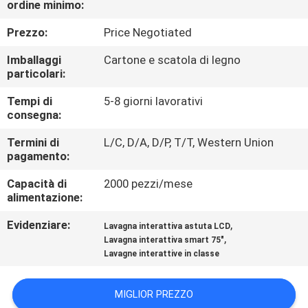
ordine minimo:
CONTROLLO
Prezzo:
Price Negotiated
DELLA
Imballaggi
Cartone e scatola di legno
particolari:
QUALITÀ
Tempi di
5-8 giorni lavorativi
consegna:
CONTATTACI
Termini di
L/C, D/A, D/P, T/T, Western Union
pagamento:
NOTIZIE
Capacità di
2000 pezzi/mese
alimentazione:
CASI
Evidenziare:
,
Lavagna interattiva astuta LCD
,
Lavagna interattiva smart 75"
CHIEDI UN
Lavagne interattive in classe
PREVENTIVO
MIGLIOR PREZZO