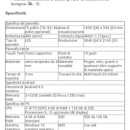
lavagna
- Sì.
- Sì.
Specificità
Specifica del pannello
Dimensione
75 pollici (75/ 82/ 86
Area di
1650 ((W) x 930 ((H) mm
pollici opzionali)
visualizzazione
Brillantezza
450 cd/m2
Contrasto (tipo)
40001:1 (Tipico.)
Tipo di
LED
Risoluzione
3840 ((H) X 2160 ((V)
pannello
Pannello tattile
Touch Tech
Tocco capacitivo
Punti di
10 punti
contatto
Materiale
vetro temperato da 4
Materiale
Fingeri, stilo, guanti o
mm
toccabile
qualsiasi altro supporto
di materiale opaco
Tempo di
3 ms
Toccare la vita
Multi-touch 60 milioni
risposta
Specificità Android
Versione di
Android 6.0
sistema
Memoria
2+32GB (cartella SD fino a 128G max)
RAM
Specifica del PC
CPU
i7-4770 DDR3 4 GB di RAM + 120 GB di SSD
Processore i3 / i5 opzionale (4K display)
Memoria
4 GB di RAM
SSD
SSD da 128 GB
RAM
standard
Sistema
Windows 10
WIFI
Con wifi
operativo
sistema operativo