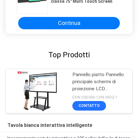
classe 75" Multi Touch Screen
Continua
Top Prodotti
Pannello piatto Pannello
principale schermi di
proiezione LCD
Conference System 20
EXW USD560-1398 MOQ:1
Touch
CONTATTO
Tavola bianca interattiva intelligente