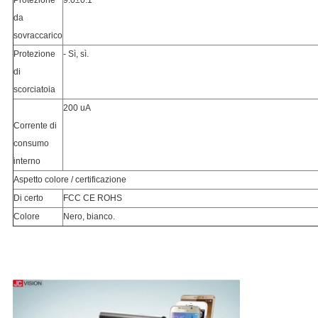
Protezione 
9.0±0.1
da 
sovraccarico
Protezione 
- Sì, sì.
di 
scorciatoia
200 uA
Corrente di 
consumo 
interno
Aspetto colore / certificazione
Di certo
FCC CE ROHS
Colore
Nero, bianco.