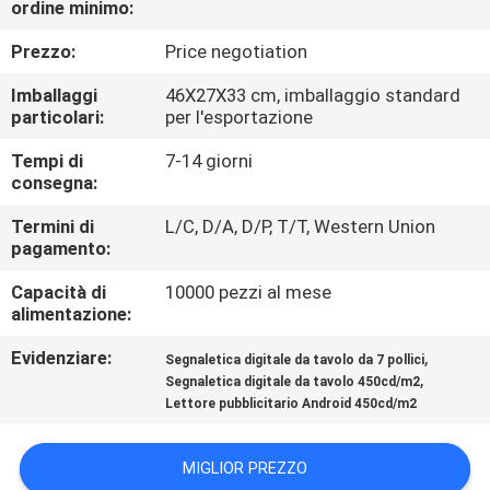
ordine minimo:
CONTROLLO
Prezzo:
Price negotiation
DELLA
Imballaggi
46X27X33 cm, imballaggio standard
particolari:
per l'esportazione
QUALITÀ
Tempi di
7-14 giorni
consegna:
CONTATTACI
Termini di
L/C, D/A, D/P, T/T, Western Union
pagamento:
NOTIZIE
Capacità di
10000 pezzi al mese
alimentazione:
CASI
Evidenziare:
,
Segnaletica digitale da tavolo da 7 pollici
,
Segnaletica digitale da tavolo 450cd/m2
CHIEDI UN
Lettore pubblicitario Android 450cd/m2
PREVENTIVO
MIGLIOR PREZZO