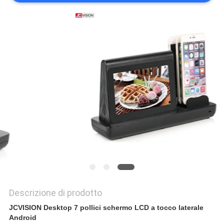
MAPPA
DEL
SITO
POLITICA
SULLA
PRIVACY
Descrizione di prodotto
JCVISION Desktop 7 pollici schermo LCD a tocco laterale
Android