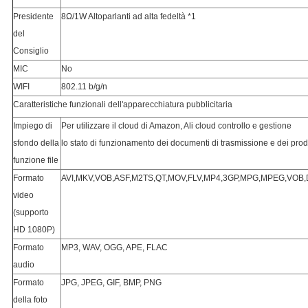
Presidente 
8Ω/1W Altoparlanti ad alta fedeltà *1
del 
Consiglio
MIC
No
WIFI
802.11 b/g/n
Caratteristiche funzionali dell'apparecchiatura pubblicitaria
Impiego di 
Per utilizzare il cloud di Amazon, Ali cloud controllo e gestione
sfondo della 
lo stato di funzionamento dei documenti di trasmissione e dei prodo
funzione file
Formato 
AVI,MKV,VOB,ASF,M2TS,QT,MOV,FLV,MP4,3GP,MPG,MPEG,VOB,
video 
(supporto 
HD 1080P)
Formato 
MP3, WAV, OGG, APE, FLAC
audio
Formato 
JPG, JPEG, GIF, BMP, PNG
della foto