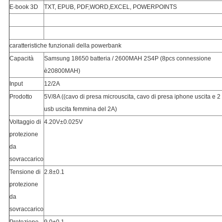
E-book 3D
TXT, EPUB, PDF,WORD,EXCEL, POWERPOINTS
caratteristiche funzionali della powerbank
Capacità
Samsung 18650 batteria / 2600MAH 2S4P (8pcs connessione 
è20800MAH)
Input
12/2A
Prodotto
5V/8A ((cavo di presa microuscita, cavo di presa iphone uscita e 2 *
usb uscita femmina del 2A)
Voltaggio di 
4.20V±0.025V
protezione 
da 
sovraccarico
Tensione di 
2.8±0.1
protezione 
da 
sovraccarico