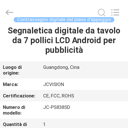
2026
Shenzhen
Junction
Interactive
Technology
Contrassegno digitale del piano d'appoggio
Co.,
Ltd..
All
Segnaletica digitale da tavolo
CASA.
Rights
Reserved.
da 7 pollici LCD Android per
PRODOTTI
pubblicità
SU
Luogo di
Guangdong, Cina
origine:
DI
NOI
Marca:
JCVISION
Certificazione:
CE, FCC, ROHS
VISITA
Numero di
JC-PS838SD
ALLA
modello:
FABBRICA
Quantità di
1