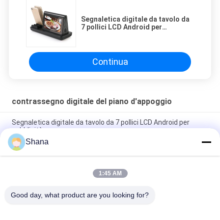
Segnaletica digitale da tavolo da
7 pollici LCD Android per
pubblicità
Continua
contrassegno digitale del piano d'appoggio
Segnaletica digitale da tavolo da 7 pollici LCD Android per
pubblicità
Shana
Power Bank con ricarica wireless 4G NFC, menu per vetrine
digitali TFT da 7 pollici
1:45 AM
Segnaletica digitale da tavolo 1080P HD WiFi Dual Power Bank
Menu
Good day, what product are you looking for?
Categorie popolari
Tutti