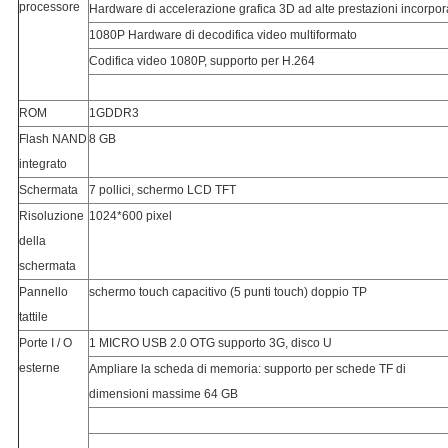
processore
Hardware di accelerazione grafica 3D ad alte prestazioni incorpor
1080P Hardware di decodifica video multiformato
Codifica video 1080P, supporto per H.264
ROM
1GDDR3
Flash NAND 
8 GB
integrato
Schermata
7 pollici, schermo LCD TFT
Risoluzione 
1024*600 pixel
della 
schermata
Pannello 
schermo touch capacitivo (5 punti touch) doppio TP
tattile
Porte I / O 
1 MICRO USB 2.0 OTG supporto 3G, disco U
esterne
Ampliare la scheda di memoria: supporto per schede TF di 
dimensioni massime 64 GB