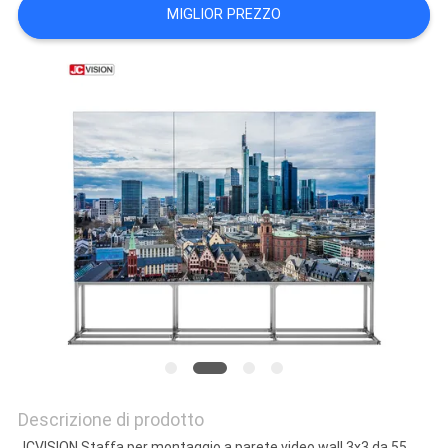
MAPPA
MIGLIOR PREZZO
DEL
SITO
POLITICA
SULLA
PRIVACY
Descrizione di prodotto
JCVISION Staffa per montaggio a parete video wall 3x3 da 55