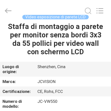
2026
Shenzhen
Junction
Interactive
Technology
Video esposizione di parete LCD
Co.,
Ltd..
All
Staffa di montaggio a parete
CASA.
Rights
Reserved.
per monitor senza bordi 3x3
PRODOTTI
da 55 pollici per video wall
con schermo LCD
SU
DI
Luogo di
Shenzhen, Cina
origine:
NOI
Marca:
JCVISION
VISITA
Certificazione:
CE, Rohs, FCC
ALLA
Numero di
JC-VW550
FABBRICA
modello: