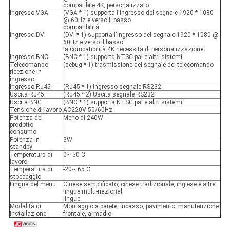
compatibile 4K, personalizzato
Ingresso VGA
(VGA * 1) supporta l'ingresso del segnale 1920 * 1080
@ 60Hz e verso il basso
compatibilità
Ingresso DVI
(DVI * 1) supporta l'ingresso del segnale 1920 * 1080 @
60Hz e verso il basso
la compatibilità 4K necessita di personalizzazione
Ingresso BNC
(BNC * 1) supporta NTSC pal e altri sistemi
Telecomando
(debug * 1) trasmissione del segnale del telecomando
ricezione in
ingresso
Ingresso RJ45
(RJ45 * 1) Ingresso segnale RS232
Uscita RJ45
(RJ45 * 2) Uscita segnale RS232
Uscita BNC
(BNC * 1) supporta NTSC pal e altri sistemi
Tensione di lavoro
AC220V 50/60Hz
Potenza del
Meno di 240W
prodotto
consumo
Potenza in
3W
standby
Temperatura di
0~ 50 C
lavoro
Temperatura di
-20~ 65 C
stoccaggio
Lingua del menu
Cinese semplificato, cinese tradizionale, inglese e altre
lingue multi-nazionali
lingue
Modalità di
Montaggio a parete, incasso, pavimento, manutenzione
installazione
frontale, armadio