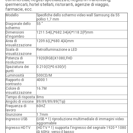
ipermercati, hotel stellati, ristoranti, agenzie di viaggio,
farmacie, ecc.
Modello
Specifiche dello schermo video wall Samsung da 55
pollici 1,7 mm
Diagonale dello
55 "
schermo
Dimensioni
1211.54(L)*682.34(A)*118.2(P)mm
d'ingombro
Area di
1209.6(L)*680.4(A)mm
visualizzazione
Scala di
Retroilluminazione a LED
visualizzazione
Potenza di
1920(RGB)X1080,FHD
risoluzione
Spaziatura dei
0.210(O)*0.630(V)
punti
Luminosità
500CD/M
Rapporto di
4000:1
contrasto
Colore di
16.7M
visualizzazione
Tempo di risposta
8ms
Angolo di visione
89/89/89/89(Tip)
Frequenza di
60HZ
lavoro
Giunzione
1.7mm
Ingresso USB
(USB * 1) riproduzione multimediale di immagini video
aggiornabile
Ingresso HDTV
(HDTV * 1) supporta l'ingresso del segnale 1920 * 1080
@ 60Hz, verso il basso