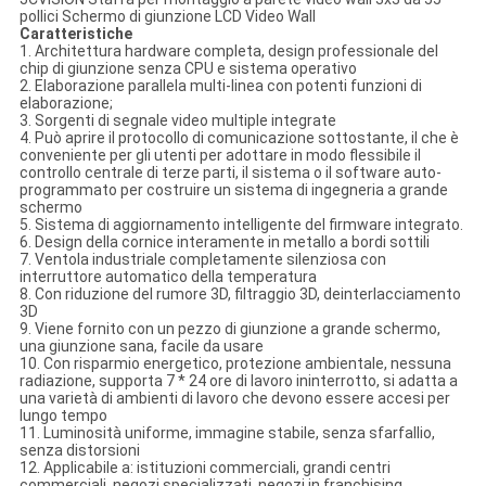
pollici Schermo di giunzione LCD Video Wall
Caratteristiche
1. Architettura hardware completa, design professionale del
chip di giunzione senza CPU e sistema operativo
2. Elaborazione parallela multi-linea con potenti funzioni di
elaborazione;
3. Sorgenti di segnale video multiple integrate
4. Può aprire il protocollo di comunicazione sottostante, il che è
conveniente per gli utenti per adottare in modo flessibile il
controllo centrale di terze parti, il sistema o il software auto-
programmato per costruire un sistema di ingegneria a grande
schermo
5. Sistema di aggiornamento intelligente del firmware integrato.
6. Design della cornice interamente in metallo a bordi sottili
7. Ventola industriale completamente silenziosa con
interruttore automatico della temperatura
8. Con riduzione del rumore 3D, filtraggio 3D, deinterlacciamento
3D
9. Viene fornito con un pezzo di giunzione a grande schermo,
una giunzione sana, facile da usare
10. Con risparmio energetico, protezione ambientale, nessuna
radiazione, supporta 7 * 24 ore di lavoro ininterrotto, si adatta a
una varietà di ambienti di lavoro che devono essere accesi per
lungo tempo
11. Luminosità uniforme, immagine stabile, senza sfarfallio,
senza distorsioni
12. Applicabile a: istituzioni commerciali, grandi centri
commerciali, negozi specializzati, negozi in franchising,