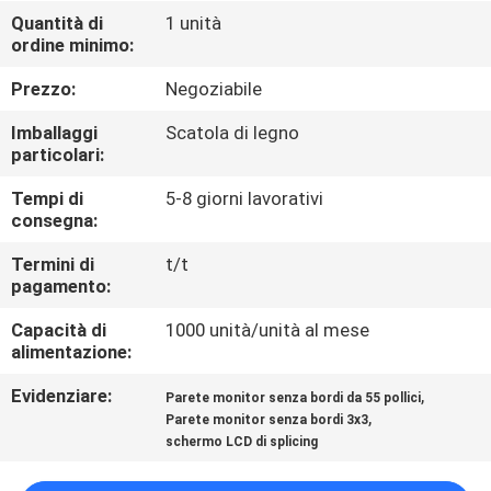
Quantità di
1 unità
ordine minimo:
CONTROLLO
DELLA
Prezzo:
Negoziabile
QUALITÀ
Imballaggi
Scatola di legno
particolari:
CONTATTACI
Tempi di
5-8 giorni lavorativi
consegna:
NOTIZIE
Termini di
t/t
pagamento:
Capacità di
1000 unità/unità al mese
CASI
alimentazione:
Evidenziare:
,
Parete monitor senza bordi da 55 pollici
CHIEDI UN
,
Parete monitor senza bordi 3x3
PREVENTIVO
schermo LCD di splicing