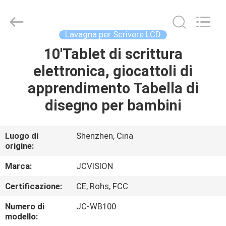
2026
Shenzhen
Junction
Interactive
Technology
Lavagna per Scrivere LCD
Co.,
Ltd..
All
10'Tablet di scrittura
CASA.
Rights
Reserved.
elettronica, giocattoli di
PRODOTTI
apprendimento Tabella di
disegno per bambini
SU
DI
Luogo di
Shenzhen, Cina
origine:
NOI
Marca:
JCVISION
VISITA
Certificazione:
CE, Rohs, FCC
ALLA
Numero di
JC-WB100
FABBRICA
modello: