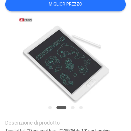
MAPPA
MIGLIOR PREZZO
DEL
SITO
POLITICA
SULLA
PRIVACY
Descrizione di prodotto
Tavoletta LCD per scrittura JCVISION da 10'' per bambini,