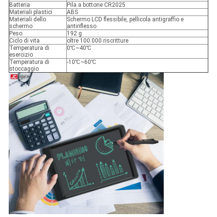
Batteria
Pila a bottone CR2025
Materiali plastici
ABS
Materiali dello
Schermo LCD flessibile, pellicola antigraffio e
schermo
antiriflesso
Peso
192 g
Ciclo di vita
oltre 100.000 riscritture
Temperatura di
0℃~40℃
esercizio
Temperatura di
-10℃~60℃
stoccaggio