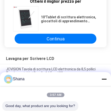
Ottieni il miglior prezzo per
10'Tablet di scrittura elettronica,
giocattoli di apprendimento
Tabella di disegno per bambini
Continua
Lavagna per Scrivere LCD
JCVISION Tavola di scrittura LCD elettronica da 8,5 pollici
Tavola per tablet Doodle 14.5cm*22cm
Shana
10'Tablet di scrittura elettronica, giocattoli di apprendimento
Tabella di disegno per bambini
3:57 AM
Lavagna per scrittura LCD portatile per bambini, lavagna
elettronica per graffiti da 10 pollici
Good day, what product are you looking for?