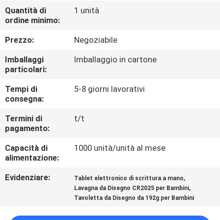
Quantità di
1 unità
ordine minimo:
CONTROLLO
DELLA
Prezzo:
Negoziabile
QUALITÀ
Imballaggi
Imballaggio in cartone
particolari:
CONTATTACI
Tempi di
5-8 giorni lavorativi
consegna:
NOTIZIE
Termini di
t/t
pagamento:
Capacità di
1000 unità/unità al mese
CASI
alimentazione:
Evidenziare:
,
Tablet elettronico di scrittura a mano
CHIEDI UN
,
Lavagna da Disegno CR2025 per Bambini
PREVENTIVO
Tavoletta da Disegno da 192g per Bambini