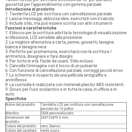
giocattoli per l'apprendimento con gomma parziale
Introduzione al prodotto
1. Tavoletta LCD per scrittura con cancellazione parziale
2. Lascia messaggi, abbozza idee, esercitati con il calcolo
3. Include stilo, ma può essere scritta con altri strumenti
Funzioni e caratteristiche
1. Il blocco per la scrittura adotta la tecnologia di visualizzazione
a riflessione, LCD sensibile alla pressione.
2. La migliore alternativa a carta, penne, gessetti, lavagna
bianca e lavagna nera.
3. Perfetto per promemoria, esercitarsi con la scrittura /
aritmetica, disegnare e fare disegni.
4. Per tutte le età. Facile da usare. Stilo incluso.
5. Cancella l'immagine con il tocco di un pulsante.
6. Con funzione di cancellazione parziale, correggi piccoli errori.
7. Lo schermo è ricoperto da una pellicola antigraffio e
antiriflesso.
8. La custodia è realizzata con materiali plastici ABS resistenti.
9. Sicuro per l'uso scolastico e in tutta la casa, in ufficio e in
auto.
Specifiche
Nome del prodotto
Tavoletta LCD per scrittura con cancellazione
parziale da 10 pollici
Marchio
OEM personalizzato
Dimensioni del
256*166*9.5 mm
prodotto
Colore del prodotto
nero, bianco
Colore del carattere
verde scuro