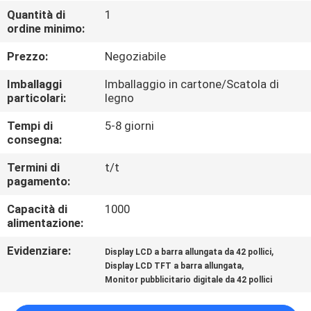
Quantità di
1
ordine minimo:
CONTROLLO
DELLA
Prezzo:
Negoziabile
QUALITÀ
Imballaggi
Imballaggio in cartone/Scatola di
particolari:
legno
CONTATTACI
Tempi di
5-8 giorni
consegna:
NOTIZIE
Termini di
t/t
pagamento:
Capacità di
1000
CASI
alimentazione:
Evidenziare:
,
Display LCD a barra allungata da 42 pollici
CHIEDI UN
,
Display LCD TFT a barra allungata
PREVENTIVO
Monitor pubblicitario digitale da 42 pollici