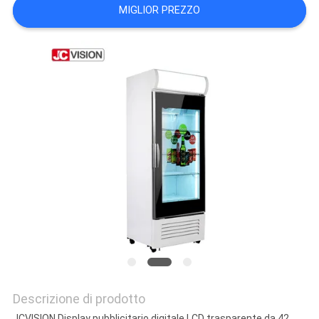
MAPPA
MIGLIOR PREZZO
DEL
SITO
POLITICA
SULLA
PRIVACY
Descrizione di prodotto
JCVISION Display pubblicitario digitale LCD trasparente da 42