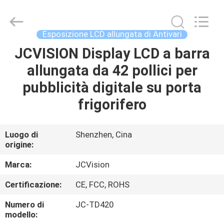
2026
Shenzhen
Junction
Interactive
Technology
Esposizione LCD allungata di Antivari
Co.,
Ltd..
All
JCVISION Display LCD a barra
CASA.
Rights
Reserved.
allungata da 42 pollici per
PRODOTTI
pubblicità digitale su porta
frigorifero
SU
DI
Luogo di
Shenzhen, Cina
origine:
NOI
Marca:
JCVision
VISITA
Certificazione:
CE, FCC, ROHS
ALLA
Numero di
JC-TD420
FABBRICA
modello: