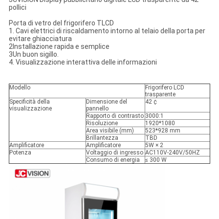
pollici
Porta di vetro del frigorifero TLCD
1. Cavi elettrici di riscaldamento intorno al telaio della porta per
evitare ghiacciatura
2Installazione rapida e semplice
3Un buon sigillo.
4. Visualizzazione interattiva delle informazioni
Modello
Frigorifero LCD
trasparente
Specificità della
Dimensione del
42 ¢
visualizzazione
pannello
Rapporto di contrasto
3000:1
Risoluzione
1920*1080
Area visibile (mm)
523*928 mm
Brillantezza
TBD
Amplificatore
Amplificatore
5W × 2
Potenza
Voltaggio di ingresso
AC110V-240V/50HZ
Consumo di energia
≤ 300 W