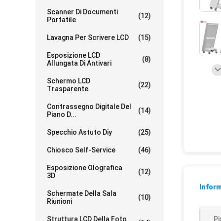
Scanner Di Documenti
(12)
Portatile
Lavagna Per Scrivere LCD
(15)
Esposizione LCD
(8)
Allungata Di Antivari
Schermo LCD
(22)
Trasparente
Contrassegno Digitale Del
(14)
Piano D...
Specchio Astuto Diy
(25)
Chiosco Self-Service
(46)
Esposizione Olografica
(12)
3D
Inform
Schermate Della Sala
(10)
Riunioni
Struttura LCD Della Foto
Pi