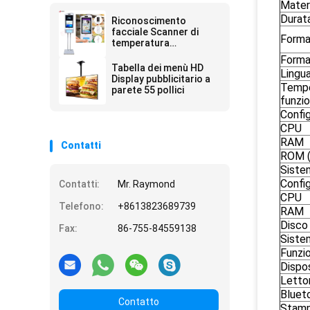
Mater
Durata
Riconoscimento
facciale Scanner di
Forma
temperatura
Disinfettante per mani
Forma
Chiosco pubblicitario
Tabella dei menù HD
Lingu
Display pubblicitario a
Tempe
parete 55 pollici
funzi
Confi
CPU
RAM
Contatti
ROM (
Siste
Confi
Contatti:
Mr. Raymond
CPU
Telefono:
+8613823689739
RAM
Disco 
Fax:
86-755-84559138
Siste
Funzio
Dispo
Letto
Bluet
Contatto
Stam