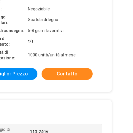
:
:
Negoziabile
aggi
Scatola di legno
lari:
di consegna:
5-8 giorni lavorativi
 di
t/t
ento:
tà di
1000 unità/unità al mese
tazione:
iglior Prezzo
Contatto
gio Di
110-240V