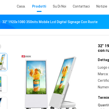
Casa.
Prodotti
Su Di Noi
Contattaci
Notizie
32" 1920x1080 350nits Mobile Lcd Digital Signage Con Ruote
32" 1
con r
Dettagl
Luogo d
Marca:
Certifi
Numero
Termin
Quantit