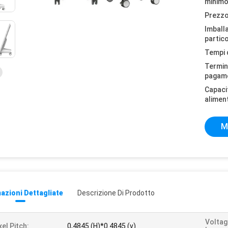
minimo
Prezzo
Imball
partico
Tempi 
Termini
pagam
Capaci
alimen
M
azioni Dettagliate
Descrizione Di Prodotto
Voltag
xel Pitch:
0,4845 (H)*0.4845 (v)