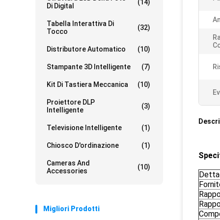
(14)
Di Digital
An
Tabella Interattiva Di
(32)
Tocco
Ra
Co
Distributore Automatico
(10)
Stampante 3D Intelligente
(7)
Ri
Kit Di Tastiera Meccanica
(10)
Ev
Proiettore DLP
(3)
Intelligente
Descri
Televisione Intelligente
(1)
Chiosco D'ordinazione
(1)
Specif
Cameras And
(10)
Accessories
Dettag
Fornit
Rappor
Rappo
Migliori Prodotti
Compo