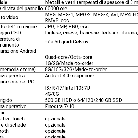
iale
Metalli e vetri temperati di spessore di 3 
 di vita del pannello
60000 ore
MPG, MPG-1, MPG-2, MPG-4, AVI, MP4, H
to video
RMVB, ecc.
to dell' immagine
JPG, BMP, PNG, ecc.
aggio OSD
Inglese, cinese, francese, tedesco, italiano,
ratura di
-7 a 60 gradi Celsius
onamento
gurazione Android
Quad-core/Octa-core
1G/2G/Made-to-order
memoria eterna)
8G/16G/32G/Made-to-order
ma operativo
Android 4.4 o superiore
gurazione del PC
I3/I5/I7/Intel 1037U
4G/8G
rigido
500 GB HDD o 64/120/240 GB SSD
ma operativo
Finestra 7/10
ni
sitivo touch
opzionale
re di schede
opzionale
ooth
opzionale
pa
opzionale