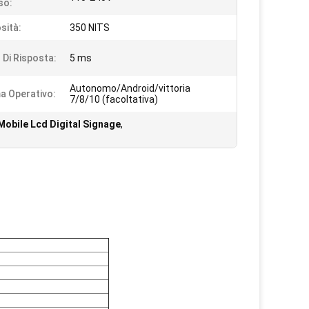
so:
sità:
350 NITS
Di Risposta:
5 ms
Autonomo/Android/vittoria
a Operativo:
7/8/10 (facoltativa)
obile Lcd Digital Signage
,