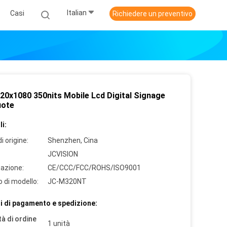
Italian
Casi
Richiedere un preventivo
920x1080 350nits Mobile Lcd Digital Signage
uote
i:
i origine:
Shenzhen, Cina
JCVISION
cazione:
CE/CCC/FCC/ROHS/ISO9001
 di modello:
JC-M320NT
i di pagamento e spedizione:
à di ordine
1 unità