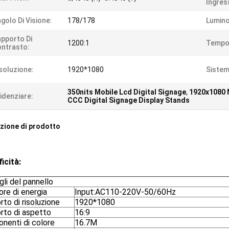
Ingres
golo Di Visione:
178/178
Lumino
pporto Di
1200:1
Tempo 
ntrasto:
soluzione:
1920*1080
Sistem
350nits Mobile Lcd Digital Signage
,
1920x1080 M
idenziare:
CCC Digital Signage Display Stands
zione di prodotto
icità:
li del pannello
ore di energia
Input:AC110-220V-50/60Hz
to di risoluzione
1920*1080
rto di aspetto
16:9
nenti di colore
16.7M