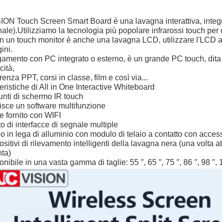
ION Touch Screen Smart Board è una lavagna interattiva, integ
ale).Utilizziamo la tecnologia più popolare infrarossi touch per ott
in un touch monitor è anche una lavagna LCD, utilizzare l'LCD al
ini.
amento con PC integrato o esterno, è un grande PC touch, dita pe
cità,
enza PPT, corsi in classe, film e così via...
eristiche di All in One Interactive Whiteboard
unti di schermo IR touch
isce un software multifunzione
e fornito con WIFI
to di interfacce di segnale multiple
o in lega di alluminio con modulo di telaio a contatto con acces
ositivi di rilevamento intelligenti della lavagna nera (una volta a
ta)
nibile in una vasta gamma di taglie: 55 ′′, 65 ′′, 75 ′′, 86 ′′, 98 ′′, 