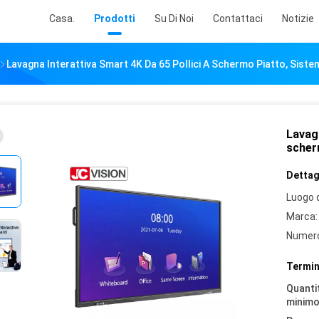
Casa.
Prodotti
Su Di Noi
Contattaci
Notizie
Lavagna Interattiva Smart 4K Da 65 Pollici A Schermo Piatto, Sistem
Lavagn
scherm
Dettagl
Luogo d
Marca:
Numero
Termin
Quantit
minimo