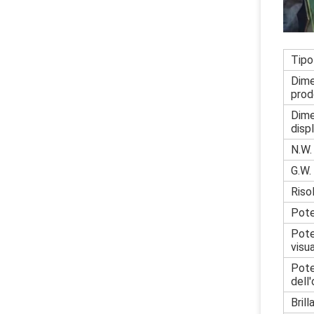
Tipo
Dime
prod
Dime
disp
N.W.
G.W.
Riso
Pot
Pote
visu
Pot
dell
Bril