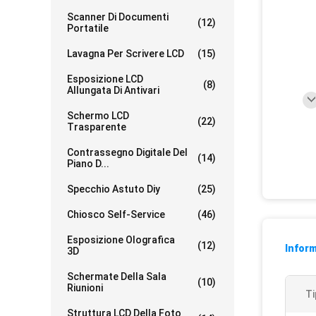
Scanner Di Documenti
(12)
Portatile
Lavagna Per Scrivere LCD
(15)
Esposizione LCD
(8)
Allungata Di Antivari
Schermo LCD
(22)
Trasparente
Contrassegno Digitale Del
(14)
Piano D...
Specchio Astuto Diy
(25)
Chiosco Self-Service
(46)
Esposizione Olografica
(12)
Inform
3D
Schermate Della Sala
(10)
Riunioni
Ti
Struttura LCD Della Foto