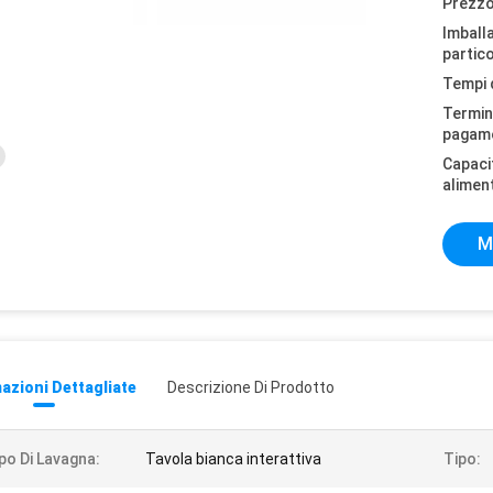
Prezzo
Imball
partico
Tempi 
Termini
pagam
Capaci
alimen
M
azioni Dettagliate
Descrizione Di Prodotto
po Di Lavagna:
Tavola bianca interattiva
Tipo: