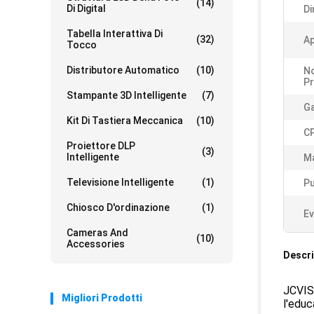
(14)
Di Digital
Di
Tabella Interattiva Di
(32)
Ap
Tocco
Distributore Automatico
(10)
N
Pr
Stampante 3D Intelligente
(7)
Ga
Kit Di Tastiera Meccanica
(10)
C
Proiettore DLP
(3)
Intelligente
Ma
Televisione Intelligente
(1)
Pu
Chiosco D'ordinazione
(1)
Ev
Cameras And
(10)
Accessories
Descri
JCVISI
Migliori Prodotti
l'educ