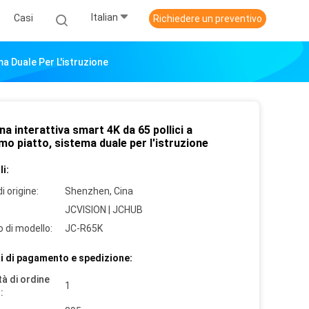
Italian
Casi
Richiedere un preventivo
a Duale Per L'istruzione
a interattiva smart 4K da 65 pollici a
o piatto, sistema duale per l'istruzione
i:
i origine:
Shenzhen, Cina
JCVISION | JCHUB
 di modello:
JC-R65K
i di pagamento e spedizione:
à di ordine
1
: