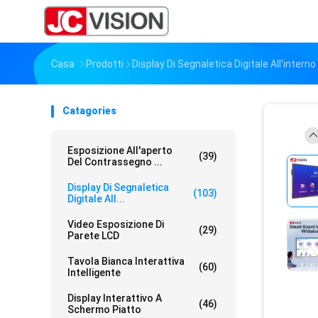
Casa
Prodotti
Display Di Segnaletica Digitale All'interno
Catagories
Esposizione All'aperto
(39)
Del Contrassegno ...
Display Di Segnaletica
(103)
Digitale All...
Video Esposizione Di
(29)
Parete LCD
Tavola Bianca Interattiva
(60)
Intelligente
Display Interattivo A
(46)
Schermo Piatto