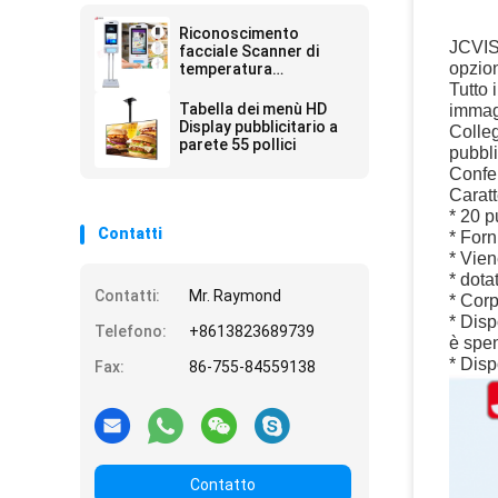
Riconoscimento
JCVIS
facciale Scanner di
opzion
temperatura
Disinfettante per mani
Tutto 
Chiosco pubblicitario
Tabella dei menù HD
immag
Display pubblicitario a
Colleg
parete 55 pollici
pubbli
Confer
Caratt
* 20 p
Contatti
* Forn
* Vien
* dota
Contatti:
Mr. Raymond
* Corp
* Disp
Telefono:
+8613823689739
è spen
* Dispo
Fax:
86-755-84559138
Contatto