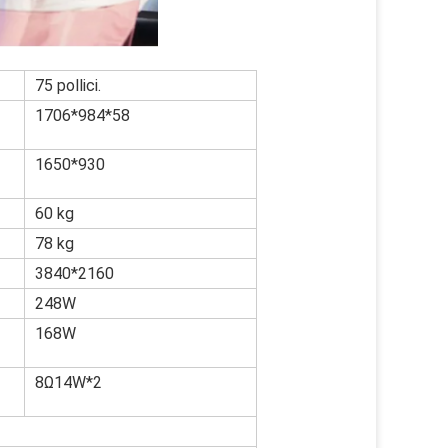
75 pollici.
1706*984*58
1650*930
60 kg
78 kg
3840*2160
248W
168W
8Ω14W*2