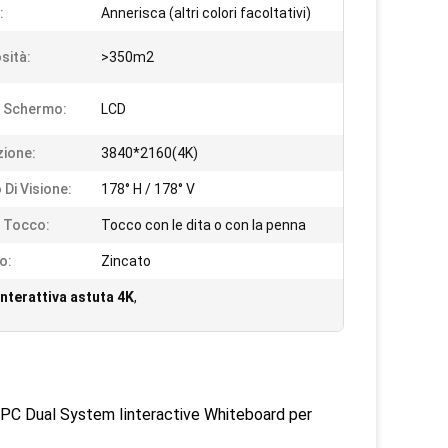
:
Annerisca (altri colori facoltativi)
sità:
>350m2
i Schermo:
LCD
zione:
3840*2160(4K)
 Di Visione:
178° H / 178° V
i Tocco:
Tocco con le dita o con la penna
o:
Zincato
interattiva astuta 4K
,
e PC Dual System Iinteractive Whiteboard per