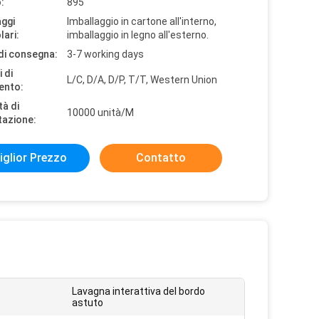
:
895
aggi
Imballaggio in cartone all'interno,
lari:
imballaggio in legno all'esterno.
di consegna:
3-7 working days
 di
L/C, D/A, D/P, T/T, Western Union
ento:
tà di
10000 unità/M
tazione:
iglior Prezzo
Contatto
Lavagna interattiva del bordo
astuto