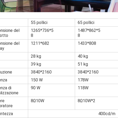
55 pollici
65 pollici
nsione del
1265*736*5
1487*862*5
otto
8
8
nsione del
1211*682
1433*808
lay
28 kg
40 kg
39 kg
51 kg
luzione
3840*2160
3840*2160
enza
150 W
178W
nza di
90 W
118W
alizzazione
ere
8Ω10W
8Ω10W*2
'oratore
lantezza
400cd/m