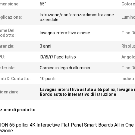
mensione:
65"
Colore
Istruzione/conferenza/dimostrazione
plicazione:
Lumino
aziendale
ome Del
lavagna interattiva cinese
Tipo D
odotto:
ranzia:
3 anni
Risolu
PU:
I3/i5/i7 Facoltativo
Angolo
teriale:
Cornice in lega di alluminio
Tipo D
nti Di Contatto:
10 punti
Indietr
Lavagna interattiva astuta a 65 pollici
,
lavagna 
idenziare:
Bordo astuto interattivo di istruzione
zione di prodotto
ON 65 pollici 4K Interactive Flat Panel Smart Boards All in On
azione