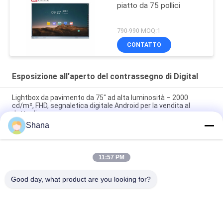
piatto da 75 pollici
790-990 MOQ:1
CONTATTO
Esposizione all'aperto del contrassegno di Digital
Lightbox da pavimento da 75" ad alta luminosità – 2000
cd/m², FHD, segnaletica digitale Android per la vendita al
dettaglio
Shana
65" 4K UHD High Brightness Wall Light Box 2000 nits, E-LED,
Android 11 per spazi pubblici e esterni
11:57 PM
55" Ultra High Brightness Floor Standing Display 2000 nits, Full
HD, Android 9+ per uso commerciale
Good day, what product are you looking for?
Categorie popolari
Tutti