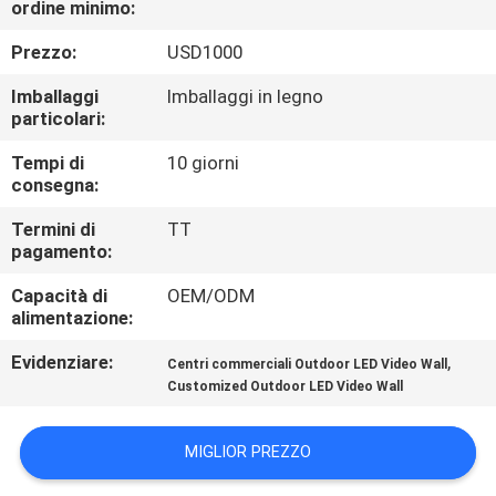
ordine minimo:
CONTROLLO
Prezzo:
USD1000
DELLA
Imballaggi
Imballaggi in legno
particolari:
QUALITÀ
Tempi di
10 giorni
consegna:
CONTATTACI
Termini di
TT
pagamento:
NOTIZIE
Capacità di
OEM/ODM
alimentazione:
CASI
Evidenziare:
,
Centri commerciali Outdoor LED Video Wall
Customized Outdoor LED Video Wall
CHIEDI UN
PREVENTIVO
MIGLIOR PREZZO