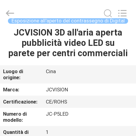
2026
Shenzhen
Junction
Interactive
Technology
Esposizione all'aperto del contrassegno di Digital
Co.,
Ltd..
All
JCVISION 3D all'aria aperta
CASA.
Rights
Reserved.
pubblicità video LED su
PRODOTTI
parete per centri commerciali
SU
Luogo di
Cina
origine:
DI
NOI
Marca:
JCVISION
Certificazione:
CE/ROHS
VISITA
Numero di
JC-P5LED
ALLA
modello:
FABBRICA
Quantità di
1