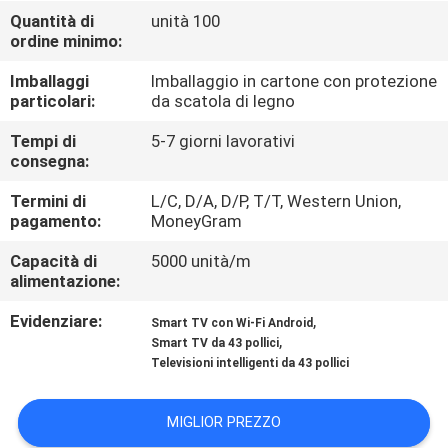
Quantità di
unità 100
ordine minimo:
CONTROLLO
DELLA
Imballaggi
Imballaggio in cartone con protezione
particolari:
da scatola di legno
QUALITÀ
Tempi di
5-7 giorni lavorativi
consegna:
CONTATTACI
Termini di
L/C, D/A, D/P, T/T, Western Union,
pagamento:
MoneyGram
NOTIZIE
Capacità di
5000 unità/m
alimentazione:
CASI
Evidenziare:
,
Smart TV con Wi-Fi Android
,
Smart TV da 43 pollici
Televisioni intelligenti da 43 pollici
CHIEDI UN
PREVENTIVO
MIGLIOR PREZZO