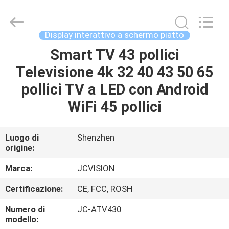
2026
Shenzhen
Junction
Interactive
Technology
Display interattivo a schermo piatto
Co.,
Ltd..
All
Smart TV 43 pollici
CASA.
Rights
Reserved.
Televisione 4k 32 40 43 50 65
PRODOTTI
pollici TV a LED con Android
WiFi 45 pollici
SU
DI
Luogo di
Shenzhen
origine:
NOI
Marca:
JCVISION
VISITA
Certificazione:
CE, FCC, ROSH
ALLA
Numero di
JC-ATV430
FABBRICA
modello: