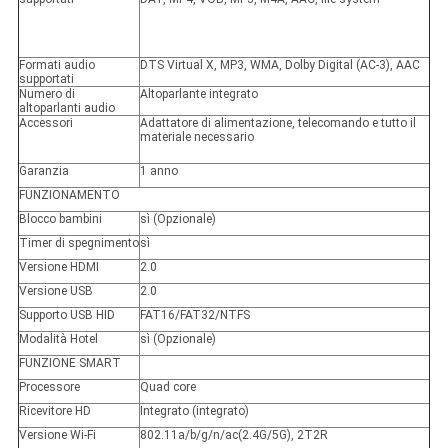
Formati audio
DTS Virtual X, MP3, WMA, Dolby Digital (AC-3), AAC
supportati
Numero di
Altoparlante integrato
altoparlanti audio
Accessori
Adattatore di alimentazione, telecomando e tutto il
materiale necessario
Garanzia
1 anno
FUNZIONAMENTO
Blocco bambini
sì (Opzionale)
Timer di spegnimento
sì
Versione HDMI
2.0
Versione USB
2.0
Supporto USB HID
FAT16/FAT32/NTFS
Modalità Hotel
sì (Opzionale)
FUNZIONE SMART
Processore
Quad core
Ricevitore HD
Integrato (integrato)
Versione Wi-Fi
802.11a/b/g/n/ac(2.4G/5G), 2T2R