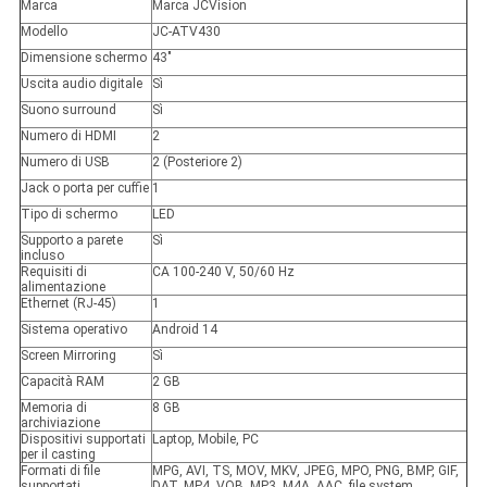
Marca
Marca JCVision
Modello
JC-ATV430
Dimensione schermo
43"
Uscita audio digitale
Sì
Suono surround
Sì
Numero di HDMI
2
Numero di USB
2 (Posteriore 2)
Jack o porta per cuffie
1
Tipo di schermo
LED
Supporto a parete
Sì
incluso
Requisiti di
CA 100-240 V, 50/60 Hz
alimentazione
Ethernet (RJ-45)
1
Sistema operativo
Android 14
Screen Mirroring
Sì
Capacità RAM
2 GB
Memoria di
8 GB
archiviazione
Dispositivi supportati
Laptop, Mobile, PC
per il casting
Formati di file
MPG, AVI, TS, MOV, MKV, JPEG, MPO, PNG, BMP, GIF,
supportati
DAT, MP4, VOB, MP3, M4A, AAC, file system