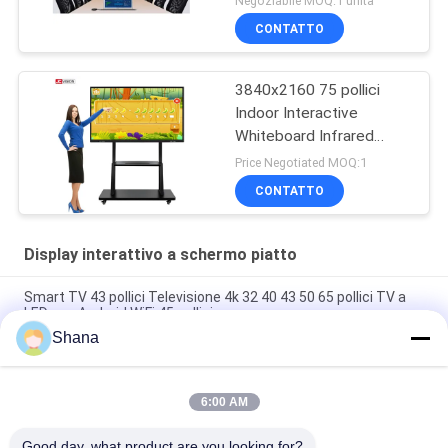
Negoziabile MOQ:1 unità
CONTATTO
3840x2160 75 pollici
Indoor Interactive
Whiteboard Infrared
Monitor RoHS
Price Negotiated MOQ:1
CONTATTO
Display interattivo a schermo piatto
Smart TV 43 pollici Televisione 4k 32 40 43 50 65 pollici TV a
LED con Android WiFi 45 pollici
Shana
JCvision Touch Interattivo Display a pannello piatto Interattivo
Tavola bianca elettronica 55"
6:00 AM
JCVISION 27" portatile monitor touch screen Android 12
System Smart screen valigia
Good day, what product are you looking for?