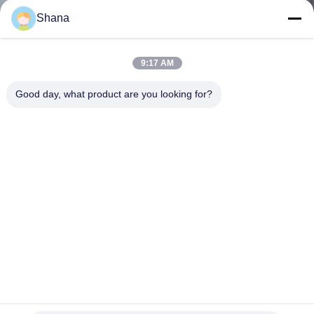
Shana
CONTROLLO
DELLA
9:17 AM
QUALITÀ
Good day, what product are you looking for?
CONTATTACI
NOTIZIE
CASI
CHIEDI UN
PREVENTIVO
Jcvision Rod Powered Digital Signage Screens 21.5in 12VDC
per schermi a finestre