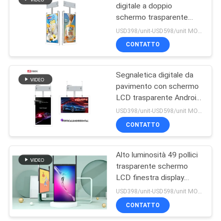
digitale a doppio
schermo trasparente
LCD
USD398/unit-USD598/unit MOQ:1 unità
CONTATTO
Segnaletica digitale da
pavimento con schermo
LCD trasparente Android
5.1
USD398/unit-USD598/unit MOQ:1 unità
CONTATTO
Alto luminosità 49 pollici
trasparente schermo
LCD finestra display
segnaletica
USD398/unit-USD598/unit MOQ:1 unità
CONTATTO