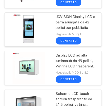
CONTATTO
CONTROLLO
JCVISION Display LCD a
DELLA
barra allungata da 42
QUALITÀ
pollici per pubblicità
digitale su porta
Negoziabile MOQ:1
frigorifero
CONTATTACI
CONTATTO
Display LCD ad alta
NOTIZIE
luminosità da 49 pollici,
Vetrina LCD trasparente
CASI
1920*1080 Full HD
Negoziabile MOQ:1 unità
CONTATTO
CHIEDI UN
Schermo LCD touch
PREVENTIVO
screen trasparente da
21,5 pollici, vetrina