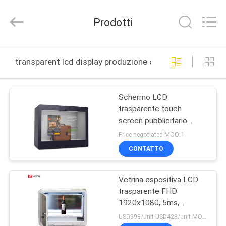
2026
Shenzhen
Junction
Prodotti
Interactive
Technology
Co.,
Ltd..
All
CASA.
Rights
transparent lcd display produzione online
Reserved.
PRODOTTI
Schermo LCD
trasparente touch
SU
screen pubblicitario
DI
Display LCD trasparente
Price negotiated MOQ:1
Box 21,5 pollici
NOI
CONTATTO
Vetrina espositiva LCD
VISITA
trasparente FHD
ALLA
1920x1080, 5ms,
touchscreen trasparente
FABBRICA
USD398/unit-USD428/unit MOQ:1 unità