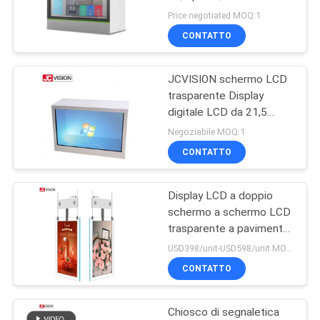
MAPPA
pubblicitaria trasparente
Price negotiated MOQ:1
DEL
CONTATTO
SITO
JCVISION schermo LCD
trasparente Display
POLITICA
digitale LCD da 21,5
pollici
SULLA
Negoziabile MOQ:1
CONTATTO
PRIVACY
Display LCD a doppio
schermo a schermo LCD
trasparente a pavimento
a segnale digitale
USD398/unit-USD598/unit MOQ:1 unità
CONTATTO
Chiosco di segnaletica