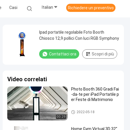
Italian
e
Casi
Richiedere un preventivo
Ipad portatile regolabile Foto Booth
Chiosco 12,9 pollici Con luci RGB Symphony
Contattaci ora
Scopri di più
Video correlati
Photo Booth 360 Gradi Fai
-da-te per iPad Portatile p
er Feste di Matrimonio
specchio astuto diy
2022-05-18
00:29
Home Gym Virtual 3D 32''