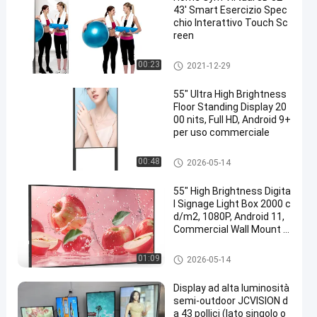
43' Smart Esercizio Spec
chio Interattivo Touch Sc
reen
specchio astuto diy
00:23
2021-12-29
55" Ultra High Brightness
Floor Standing Display 20
00 nits, Full HD, Android 9+
per uso commerciale
Esposizione all'aperto del cont
00:48
2026-05-14
rassegno di Digital
55" High Brightness Digita
l Signage Light Box 2000 c
d/m2, 1080P, Android 11,
Commercial Wall Mount D
isplay
Esposizione all'aperto del cont
01:09
2026-05-14
rassegno di Digital
Display ad alta luminosità
semi-outdoor JCVISION d
a 43 pollici (lato singolo o