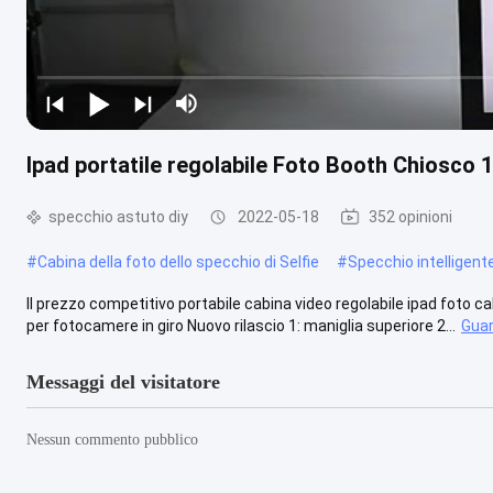
Ipad portatile regolabile Foto Booth Chiosco 
specchio astuto diy
2022-05-18
352 opinioni
#
Cabina della foto dello specchio di Selfie
#
Specchio intelligente
Il prezzo competitivo portabile cabina video regolabile ipad foto 
per fotocamere in giro Nuovo rilascio 1: maniglia superiore 2...
Guar
Messaggi del visitatore
Nessun commento pubblico