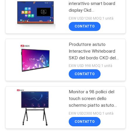
interattivo smart board
display Ckd
15
insegnamento in classe
EXW USD1260 MOQ:1 unità
Lavagna per
CONTATTO
Scrivere LCD
Produttore astuto
Interactive Whiteboard
SKD del bordo CKD del
pannello di tocco IFP di
EXW USD 998 MOQ:1 unità
JCVISION IR
CONTATTO
8
Esposizione LCD
Monitor a 98 pollici del
touch screen dello
allungata di Antivari
schermo piatto astuto
interattivo educativo del
EXW USD2300 MOQ:1 unità
bordo di JCVISION
CONTATTO