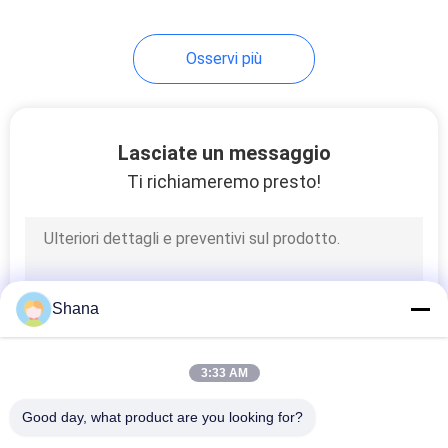
22
Osservi più
schermo LCD
trasparente
Lasciate un messaggio
Ti richiameremo presto!
14
contrassegno
Shana
digitale del piano
d'appoggio
3:33 AM
Good day, what product are you looking for?