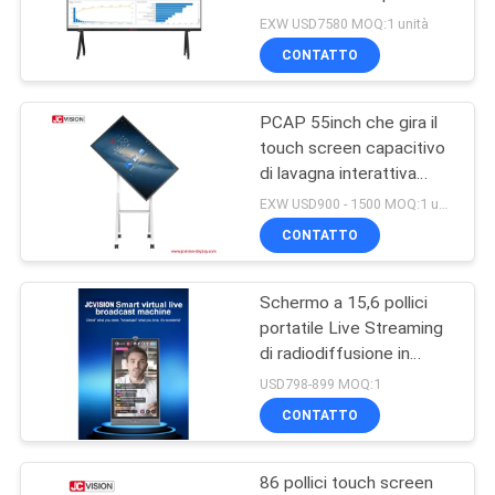
MAPPA
bordo di tocco di
EXW USD7580 MOQ:1 unità
JCVISION
DEL
CONTATTO
49
SITO
Display interattivo a
PCAP 55inch che gira il
touch screen capacitivo
schermo piatto
POLITICA
di lavagna interattiva
astuta
SULLA
EXW USD900 - 1500 MOQ:1 unità
CONTATTO
PRIVACY
Schermo a 15,6 pollici
12
portatile Live Streaming
Scanner di
di radiodiffusione in
tensione di Android 11
USD798-899 MOQ:1
documenti portatile
CONTATTO
86 pollici touch screen