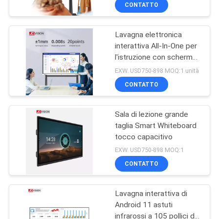
CONTATTO
CONTROLLO
Lavagna elettronica
DELLA
32
interattiva All-In-One per
QUALITÀ
l'istruzione con schermo
Video esposizione
touch intelligente
EXW. USD750-898 MOQ:1 unità
di parete LCD
CONTATTACI
CONTATTO
Sala di lezione grande
NOTIZIE
taglia Smart Whiteboard
tocco capacitivo
61
CASI
EXW. USD750-898 MOQ:1
Tavola bianca
CONTATTO
CHIEDI UN
interattiva
Lavagna interattiva di
PREVENTIVO
intelligente
Android 11 astuti
infrarossi a 105 pollici del