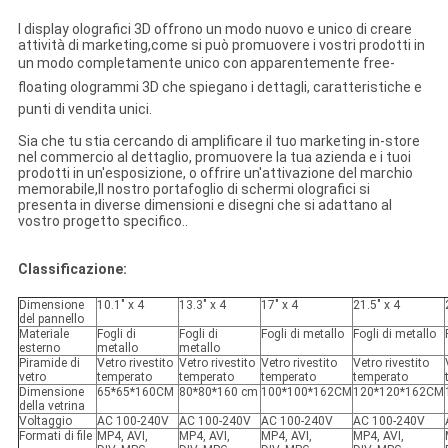
I display olografici 3D offrono un modo nuovo e unico di creare
attività di marketing,come si può promuovere i vostri prodotti in
un modo completamente unico con apparentemente free-
floating ologrammi 3D che spiegano i dettagli, caratteristiche e
punti di vendita unici.
Sia che tu stia cercando di amplificare il tuo marketing in-store
nel commercio al dettaglio, promuovere la tua azienda e i tuoi
prodotti in un'esposizione, o offrire un'attivazione del marchio
memorabile,Il nostro portafoglio di schermi olografici si
presenta in diverse dimensioni e disegni che si adattano al
vostro progetto specifico..
Classificazione:
Dimensione
10.1" x 4
13.3" x 4
17" x 4
21.5" x 4
del pannello
Materiale
Fogli di
Fogli di
Fogli di metallo
Fogli di metallo
esterno
metallo
metallo
Piramide di
Vetro rivestito
Vetro rivestito
Vetro rivestito
Vetro rivestito
vetro
temperato
temperato
temperato
temperato
Dimensione
65*65*160CM
80*80*160 cm
100*100*162CM
120*120*162CM
della vetrina
Voltaggio
AC 100-240V
AC 100-240V
AC 100-240V
AC 100-240V
Formati di file
MP4, AVI,
MP4, AVI,
MP4, AVI,
MP4, AVI,