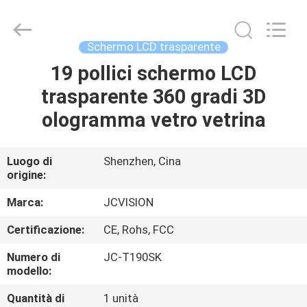
2026
Shenzhen
Junction
Interactive
Technology
Schermo LCD trasparente
Co.,
Ltd..
All
19 pollici schermo LCD
CASA.
Rights
Reserved.
trasparente 360 gradi 3D
PRODOTTI
ologramma vetro vetrina
SU
Luogo di
Shenzhen, Cina
origine:
DI
NOI
Marca:
JCVISION
Certificazione:
CE, Rohs, FCC
VISITA
Numero di
JC-T190SK
ALLA
modello:
FABBRICA
Quantità di
1 unità