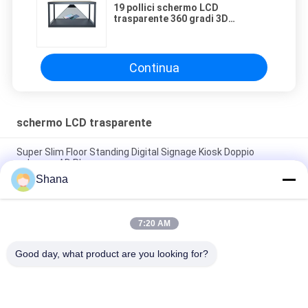
19 pollici schermo LCD
trasparente 360 gradi 3D
ologramma vetro vetrina
Continua
schermo LCD trasparente
Super Slim Floor Standing Digital Signage Kiosk Doppio
schermo AD Player
Shana
Segnaletica digitale da pavimento con schermo LCD
trasparente Android 5.1
7:20 AM
Display pubblicitario a doppio lato con cartelloni digitali da 49
pollici
Good day, what product are you looking for?
Categorie popolari
Tutti