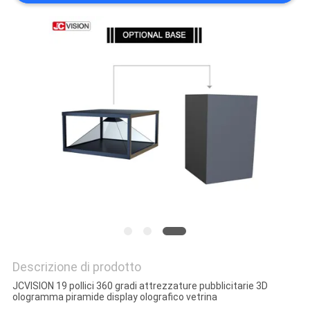
MAPPA
DEL
SITO
POLITICA
SULLA
PRIVACY
Descrizione di prodotto
JCVISION 19 pollici 360 gradi attrezzature pubblicitarie 3D
ologramma piramide display olografico vetrina