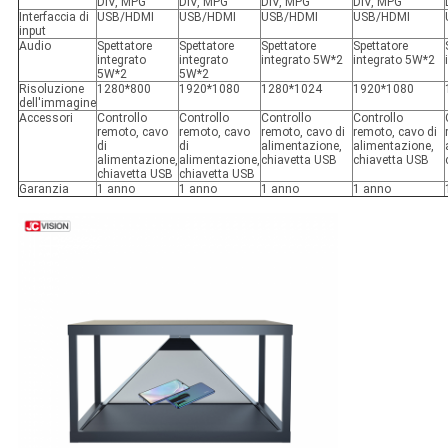
DIV, MPG
DIV, MPG
DIV, MPG
DIV, MPG
Interfaccia di
USB/HDMI
USB/HDMI
USB/HDMI
USB/HDMI
input
Audio
Spettatore
Spettatore
Spettatore
Spettatore
integrato
integrato
integrato 5W*2
integrato 5W*2
5W*2
5W*2
Risoluzione
1280*800
1920*1080
1280*1024
1920*1080
dell'immagine
Accessori
Controllo
Controllo
Controllo
Controllo
remoto, cavo
remoto, cavo
remoto, cavo di
remoto, cavo di
di
di
alimentazione,
alimentazione,
alimentazione,
alimentazione,
chiavetta USB
chiavetta USB
chiavetta USB
chiavetta USB
Garanzia
1 anno
1 anno
1 anno
1 anno