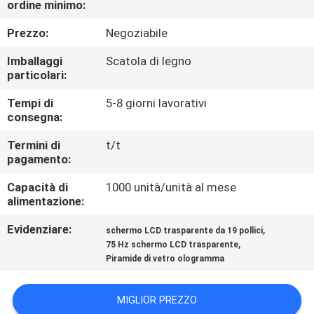
ordine minimo:
CONTROLLO
Prezzo:
Negoziabile
DELLA
Imballaggi
Scatola di legno
particolari:
QUALITÀ
Tempi di
5-8 giorni lavorativi
consegna:
CONTATTACI
Termini di
t/t
pagamento:
NOTIZIE
Capacità di
1000 unità/unità al mese
alimentazione:
CASI
Evidenziare:
,
schermo LCD trasparente da 19 pollici
,
75 Hz schermo LCD trasparente
CHIEDI UN
Piramide di vetro ologramma
PREVENTIVO
MIGLIOR PREZZO