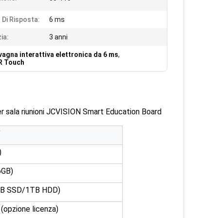
Di Risposta:
6 ms
ia:
3 anni
vagna interattiva elettronica da 6 ms
,
IR Touch
per sala riunioni JCVISION Smart Education Board
＂
)
6GB)
GB SSD/1TB HDD)
(opzione licenza)