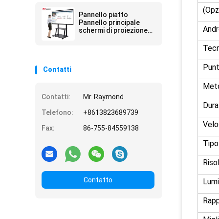
(Opz
Pannello piatto
Pannello principale
Andr
schermi di proiezione
LCD Conference
System 20 Touch
Tecn
Punt
Contatti
Meto
Contatti:
Mr. Raymond
Dura
Telefono:
+8613823689739
Velo
Fax:
86-755-84559138
Tipo
Riso
Contatto
Lumi
Rapp