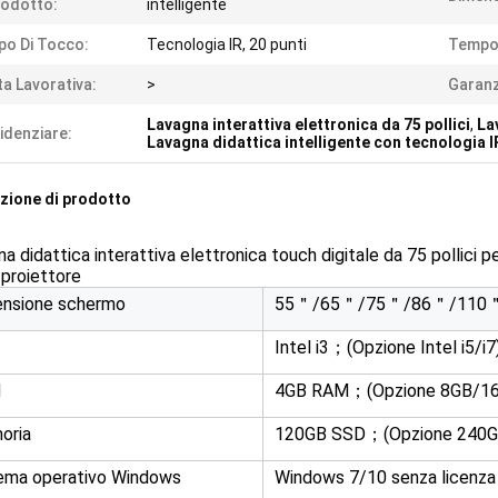
odotto:
intelligente
po Di Tocco:
Tecnologia IR, 20 punti
Tempo 
ta Lavorativa:
>
Garanz
Lavagna interattiva elettronica da 75 pollici
,
La
idenziare:
Lavagna didattica intelligente con tecnologia 
zione di prodotto
a didattica interattiva elettronica touch digitale da 75 pollici 
proiettore
nsione schermo
55＂/65＂/75＂/86＂/110
Intel i3；(Opzione Intel i5/i7
M
4GB RAM；(Opzione 8GB/1
oria
120GB SSD；(Opzione 240
ema operativo Windows
Windows 7/10 senza licenza 