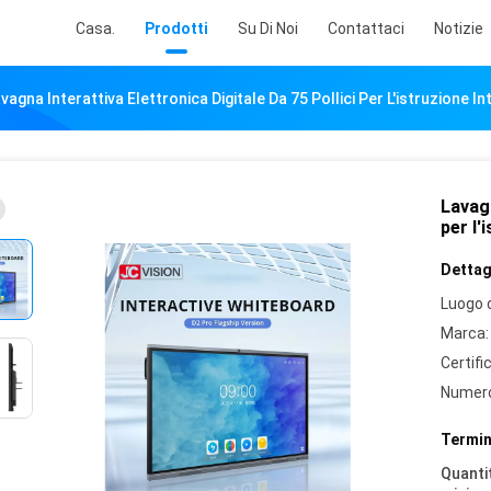
Casa.
Prodotti
Su Di Noi
Contattaci
Notizie
vagna Interattiva Elettronica Digitale Da 75 Pollici Per L'istruzione Int
Lavagn
per l'
Dettagl
Luogo d
Marca:
Certifi
Numero
Termin
Quantit