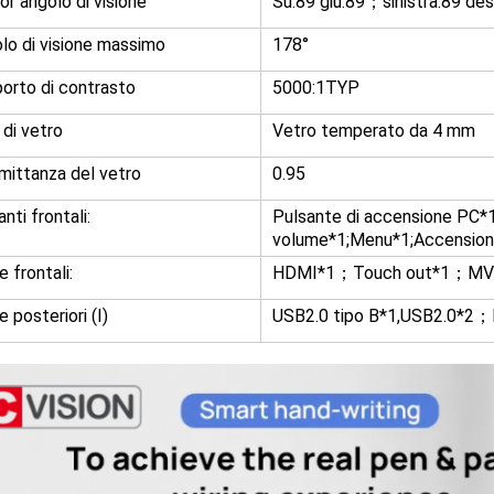
ior angolo di visione
Su:89 giù:89；sinistra:89 des
lo di visione massimo
178°
orto di contrasto
5000:1TYP
 di vetro
Vetro temperato da 4 mm
mittanza del vetro
0.95
nti frontali:
Pulsante di accensione P
volume*1;Menu*1;Accensio
 frontali:
HDMI*1；Touch out*1；MV 
 posteriori (I)
USB2.0 tipo B*1,USB2.0*