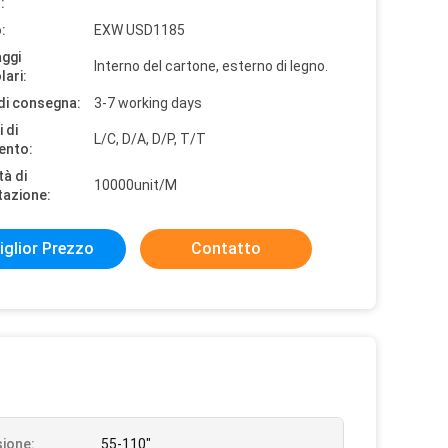
:
:
EXW USD1185
aggi
Interno del cartone, esterno di legno.
lari:
di consegna:
3-7 working days
 di
L/C, D/A, D/P, T/T
ento:
tà di
10000unit/M
tazione:
iglior Prezzo
Contatto
ione:
55-110"