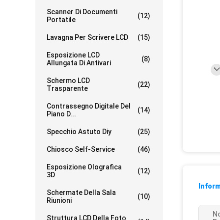
Scanner Di Documenti
(12)
Portatile
Lavagna Per Scrivere LCD
(15)
Esposizione LCD
(8)
Allungata Di Antivari
Schermo LCD
(22)
Trasparente
Contrassegno Digitale Del
(14)
Piano D...
Specchio Astuto Diy
(25)
Chiosco Self-Service
(46)
Esposizione Olografica
(12)
3D
Inform
Schermate Della Sala
(10)
Riunioni
N
Struttura LCD Della Foto