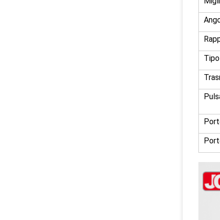
Migl
Ango
Rapp
Tipo
Tras
Pulsa
Porte
Porte