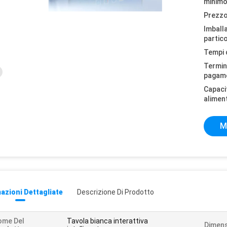
minimo
Prezzo
Imball
partico
Tempi 
Termini
pagam
Capaci
alimen
M
azioni Dettagliate
Descrizione Di Prodotto
ome Del
Tavola bianca interattiva
Dimens