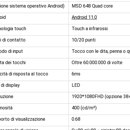
ione sistema operativo Android)
MSD 648 Quad core
oid
Android 11.0
ologia touch
Touch a infrarossi
i di contatto
10/20 punti
do di input
Tocco con le dita, penna o 
ta dei tocchi
Oltre 60.000.000 di volte
cità di risposta al tocco
6ms
 di display
LED
luzione
1920*1080FHD (opzione 3
nosità
400 (cd/m²)
orto di visualizzazione
0.68