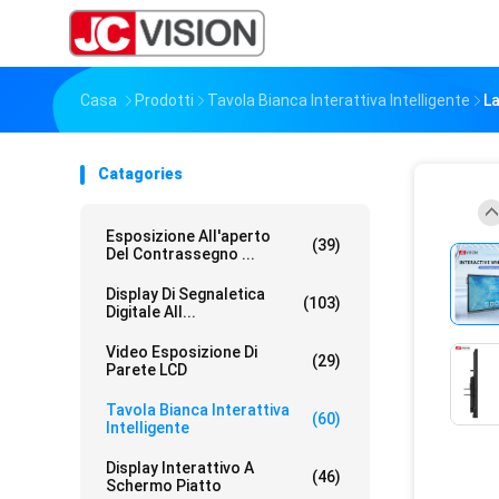
Casa
Prodotti
Tavola Bianca Interattiva Intelligente
La
Catagories
Esposizione All'aperto
(39)
Del Contrassegno ...
Display Di Segnaletica
(103)
Digitale All...
Video Esposizione Di
(29)
Parete LCD
Tavola Bianca Interattiva
(60)
Intelligente
Display Interattivo A
(46)
Schermo Piatto