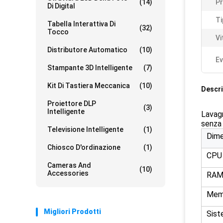
(14)
Pr
Di Digital
Ti
Tabella Interattiva Di
(32)
Tocco
Vi
Distributore Automatico
(10)
Ev
Stampante 3D Intelligente
(7)
Kit Di Tastiera Meccanica
(10)
Descri
Proiettore DLP
(3)
Intelligente
Lavagn
senza 
Televisione Intelligente
(1)
Dime
Chiosco D'ordinazione
(1)
CPU
Cameras And
(10)
Accessories
RA
Mem
Migliori Prodotti
Sist