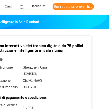
Italian
Casi
Richiedere un preventivo
elligente In Sala Riunioni
a interattiva elettronica digitale da 75 pollici
istruzione intelligente in sala riunioni
i:
i origine:
Shenzhen, Cina
JCVISION
cazione:
CE, FC, RoHS
 di modello:
JC-H75K
i di pagamento e spedizione:
à di ordine
1 unità