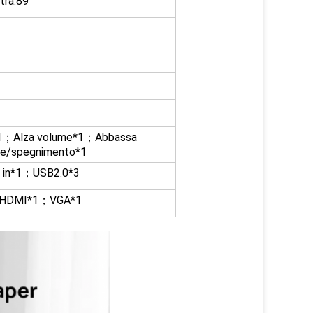
tra:89
C*1；Alza volume*1；Abbassa
ne/spegnimento*1
in*1；USB2.0*3
2；HDMI*1；VGA*1