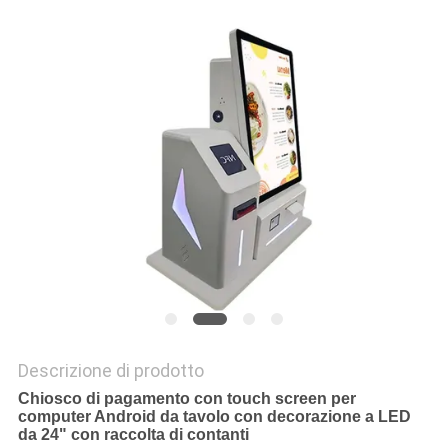
CONTROLLO
DELLA
QUALITÀ
CONTATTACI
NOTIZIE
CASI
CHIEDI UN
Descrizione di prodotto
Chiosco di pagamento con touch screen per
PREVENTIVO
computer Android da tavolo con decorazione a LED
da 24" con raccolta di contanti