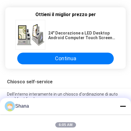
Ottieni il miglior prezzo per
24" Decorazione a LED Desktop
Android Computer Touch Screen
Chiosco di pagamento con
raccolta contanti
Continua
Chiosco self-service
Dell'interno interamente in un chiosco d'ordinazione di auto
per il fast food
Shana
Chiosco Self Service JCVISION con Schermo Touch e Lettore
di Codici a Barre per Ordinazioni Autonome
6:05 AM
Chiosco per la gestione delle code da 19 pollici e 21,5 pollici,