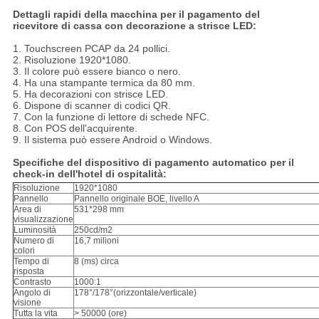
SITEMAP
Dettagli rapidi della macchina per il pagamento del
ricevitore di cassa con decorazione a strisce LED:
1. Touchscreen PCAP da 24 pollici.
POLITICA
2. Risoluzione 1920*1080.
3. Il colore può essere bianco o nero.
SULLA
4. Ha una stampante termica da 80 mm.
5. Ha decorazioni con strisce LED.
PRIVACY
6. Dispone di scanner di codici QR.
7. Con la funzione di lettore di schede NFC.
8. Con POS dell'acquirente.
9. Il sistema può essere Android o Windows.
Specifiche del dispositivo di pagamento automatico per il
check-in dell'hotel di ospitalità:
Risoluzione
1920*1080
Pannello
Pannello originale BOE, livello A
Area di
531*298 mm
visualizzazione
Luminosità
250cd/m2
Numero di
16,7 milioni
colori
Tempo di
8 (ms) circa
risposta
Contrasto
1000:1
Angolo di
178°/178°(orizzontale/verticale)
visione
Tutta la vita
> 50000 (ore)