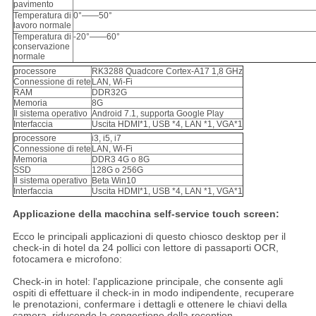
pavimento
Temperatura di
0°——50°
lavoro normale
Temperatura di
-20°——60°
conservazione
normale
processore
RK3288 Quadcore Cortex-A17 1,8 GHz
Connessione di rete
LAN, Wi-Fi
RAM
DDR32G
Memoria
8G
Il sistema operativo
Android 7.1, supporta Google Play
Interfaccia
Uscita HDMI*1, USB *4, LAN *1, VGA*1
processore
i3, i5, i7
Connessione di rete
LAN, Wi-Fi
Memoria
DDR3 4G o 8G
SSD
128G o 256G
Il sistema operativo
Beta Win10
Interfaccia
Uscita HDMI*1, USB *4, LAN *1, VGA*1
Applicazione della macchina self-service touch screen:
Ecco le principali applicazioni di questo chiosco desktop per il
check-in di hotel da 24 pollici con lettore di passaporti OCR,
fotocamera e microfono:
Check-in in hotel: l'applicazione principale, che consente agli
ospiti di effettuare il check-in in modo indipendente, recuperare
le prenotazioni, confermare i dettagli e ottenere le chiavi della
camera, riducendo la congestione della reception.