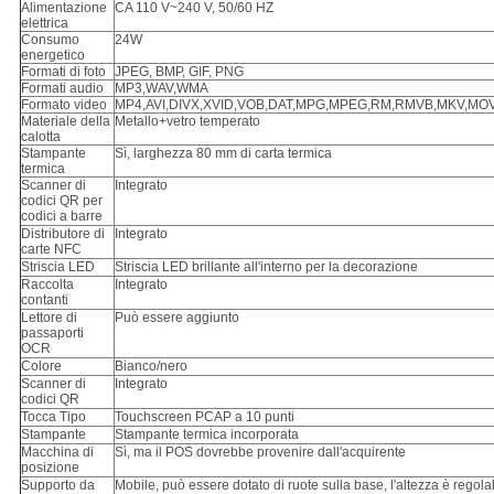
Alimentazione
CA 110 V~240 V, 50/60 HZ
elettrica
Consumo
24W
energetico
Formati di foto
JPEG, BMP, GIF, PNG
Formati audio
MP3,WAV,WMA
Formato video
MP4,AVI,DIVX,XVID,VOB,DAT,MPG,MPEG,RM,RMVB,MKV,MO
Materiale della
Metallo+vetro temperato
calotta
Stampante
Sì, larghezza 80 mm di carta termica
termica
Scanner di
Integrato
codici QR per
codici a barre
Distributore di
Integrato
carte NFC
Striscia LED
Striscia LED brillante all'interno per la decorazione
Raccolta
Integrato
contanti
Lettore di
Può essere aggiunto
passaporti
OCR
Colore
Bianco/nero
Scanner di
Integrato
codici QR
Tocca Tipo
Touchscreen PCAP a 10 punti
Stampante
Stampante termica incorporata
Macchina di
Sì, ma il POS dovrebbe provenire dall'acquirente
posizione
Supporto da
Mobile, può essere dotato di ruote sulla base, l'altezza è regola