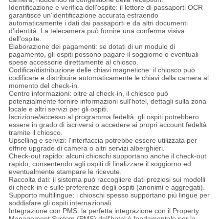
Identificazione e verifica dell'ospite: il lettore di passaporti OCR
garantisce un'identificazione accurata estraendo
automaticamente i dati dai passaporti e da altri documenti
d'identità. La telecamera può fornire una conferma visiva
dell'ospite.
Elaborazione dei pagamenti: se dotati di un modulo di
pagamento, gli ospiti possono pagare il soggiorno o eventuali
spese accessorie direttamente al chiosco.
Codifica/distribuzione delle chiavi magnetiche: il chiosco può
codificare e distribuire automaticamente le chiavi della camera al
momento del check-in.
Centro informazioni: oltre al check-in, il chiosco può
potenzialmente fornire informazioni sull'hotel, dettagli sulla zona
locale e altri servizi per gli ospiti.
Iscrizione/accesso al programma fedeltà: gli ospiti potrebbero
essere in grado di iscriversi o accedere ai propri account fedeltà
tramite il chiosco.
Upselling e servizi: l'interfaccia potrebbe essere utilizzata per
offrire upgrade di camera o altri servizi alberghieri.
Check-out rapido: alcuni chioschi supportano anche il check-out
rapido, consentendo agli ospiti di finalizzare il soggiorno ed
eventualmente stampare le ricevute.
Raccolta dati: il sistema può raccogliere dati preziosi sui modelli
di check-in e sulle preferenze degli ospiti (anonimi e aggregati).
Supporto multilingue: i chioschi spesso supportano più lingue per
soddisfare gli ospiti internazionali.
Integrazione con PMS: la perfetta integrazione con il Property
Management System (PMS) dell'hotel è fondamentale per la