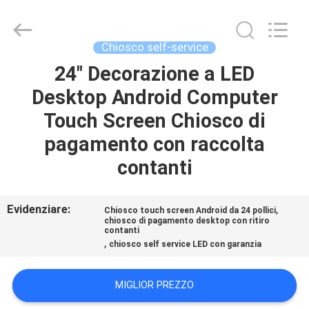
2026
Shenzhen
Junction
Interactive
Technology
Chiosco self-service
Co.,
Ltd..
All
24" Decorazione a LED
CASA.
Rights
Reserved.
Desktop Android Computer
PRODOTTI
Touch Screen Chiosco di
pagamento con raccolta
SU
contanti
DI
NOI
Evidenziare:
,
Chiosco touch screen Android da 24 pollici
chiosco di pagamento desktop con ritiro
contanti
,
chiosco self service LED con garanzia
VISITA
ALLA
MIGLIOR PREZZO
FABBRICA