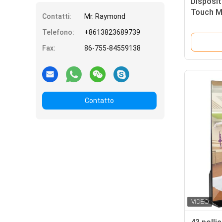
Disposit
Touch Mi
Contatti:
Mr. Raymond
49 55 65 
Telefono:
+8613823689739
Fax:
86-755-84559138
Contatto