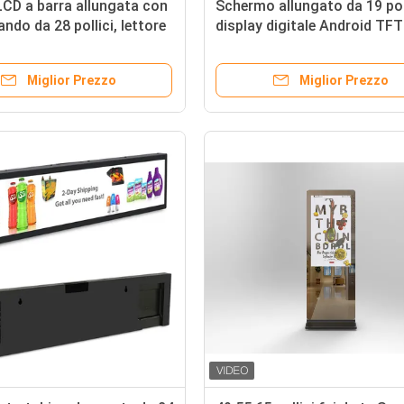
LCD a barra allungata con
Schermo allungato da 19 poll
ndo da 28 pollici, lettore
display digitale Android TFT
tario LCD Android
wide digital signage
Miglior Prezzo
Miglior Prezzo