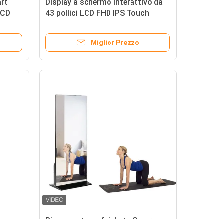
art
Display a schermo interattivo da
LCD
43 pollici LCD FHD IPS Touch
Screen Display per il commercio al
dettaglio
Miglior Prezzo