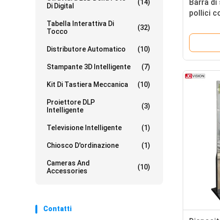
Barra di
(14)
Di Digital
pollici 
da inter
Tabella Interattiva Di
(32)
Tocco
Distributore Automatico
(10)
Stampante 3D Intelligente
(7)
Kit Di Tastiera Meccanica
(10)
Proiettore DLP
(3)
Intelligente
Televisione Intelligente
(1)
Chiosco D'ordinazione
(1)
Cameras And
(10)
Accessories
Contatti