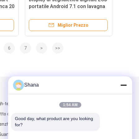
anca 20
portatile Android 7.1 con lavagna
Miglior Prezzo
6
7
>
>>
Shana
Scrivici
gh-tech part,
1:54 AM
tto di
Good day, what product are you looking 
enzhen,
for?
 Guangdong,