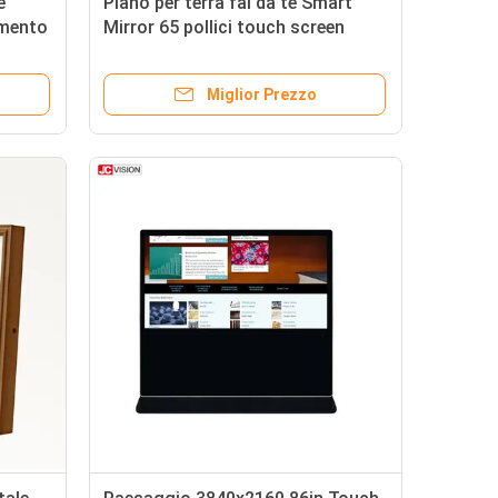
e
Piano per terra fai da te Smart
imento
Mirror 65 pollici touch screen
interattivo per palestra
Miglior Prezzo