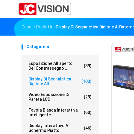
Casa
Prodotti
Display Di Segnaletica Digitale All'intern
Catagories
Esposizione All'aperto
(39)
Del Contrassegno ...
Display Di Segnaletica
(103)
Digitale All...
Video Esposizione Di
(29)
Parete LCD
Tavola Bianca Interattiva
(60)
Intelligente
Display Interattivo A
(46)
Schermo Piatto