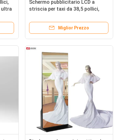
ici,
Schermo pubblicitario LCD a
 ultra
striscia per taxi da 38,5 pollici,
monitor LCD a barra allungata
totem
Miglior Prezzo