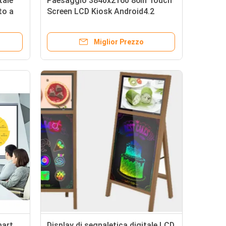
tale
Paesaggio 3840x2160 86in Touch
to a
Screen LCD Kiosk Android4.2
Miglior Prezzo
mart
Display di segnaletica digitale LCD