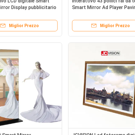
ivo LCD digitale Smart
Interattivo 43 pollici fai da t
rror Display pubblicitario
Smart Mirror Ad Player Pav
pollici
tipo Standing
Miglior Prezzo
Miglior Prezzo