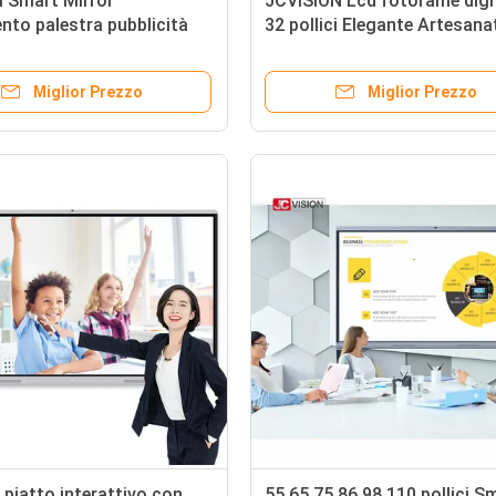
ci Smart Mirror
JCVISION Lcd fotorame digi
nto palestra pubblicità
32 pollici Elegante Artesana
ouch screen
muro fotorame digitale
Miglior Prezzo
Miglior Prezzo
 piatto interattivo con
55 65 75 86 98 110 pollici S