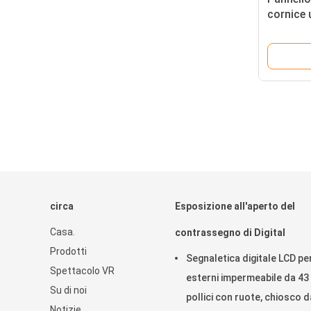
cornice u
Lavagna 
l'istruzi
circa
Esposizione all'aperto del
Casa.
contrassegno di Digital
Prodotti
Segnaletica digitale LCD pe
Spettacolo VR
esterni impermeabile da 43
Su di noi
pollici con ruote, chiosco d
Notizie