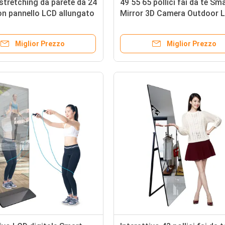
 stretching da parete da 24
49 55 65 pollici fai da te Sm
con pannello LCD allungato
Mirror 3D Camera Outdoor 
no 1920*360 IPS
Wall Mount Gym
Miglior Prezzo
Miglior Prezzo