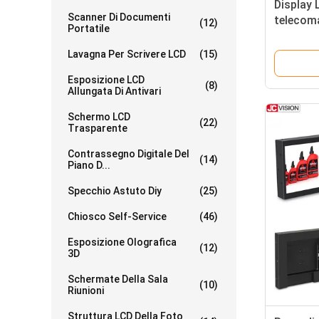
Display 
Scanner Di Documenti
telecoma
(12)
Portatile
pubblici
Lavagna Per Scrivere LCD
(15)
Esposizione LCD
(8)
Allungata Di Antivari
Schermo LCD
(22)
Trasparente
Contrassegno Digitale Del
(14)
Piano D...
Specchio Astuto Diy
(25)
Chiosco Self-Service
(46)
Esposizione Olografica
(12)
3D
Schermate Della Sala
(10)
Riunioni
Struttura LCD Della Foto