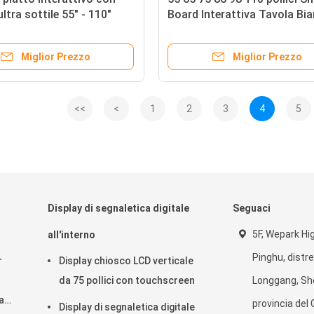
ltra sottile 55" - 110"
Board Interattiva Tavola Bi
interattiva per
Punti Touch Screen
one
Miglior Prezzo
Miglior Prezzo
<<
<
1
2
3
4
5
Display di segnaletica digitale
Seguaci
5F, Wepark Hi
all'interno
Pinghu, distre
r
Display chiosco LCD verticale
da 75 pollici con touchscreen
Longgang, Sh
a
provincia del
Display di segnaletica digitale