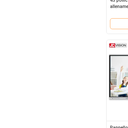
43 polli
allename
Smart t
Pannello