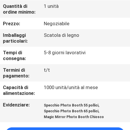
Quantità di
1 unità
ordine minimo:
CONTROLLO
DELLA
Prezzo:
Negoziabile
QUALITÀ
Imballaggi
Scatola di legno
particolari:
CONTATTACI
Tempi di
5-8 giorni lavorativi
consegna:
NOTIZIE
Termini di
t/t
pagamento:
Capacità di
1000 unità/unità al mese
CASI
alimentazione:
Evidenziare:
,
Specchio Photo Booth 55 pollici
CHIEDI UN
,
Specchio Photo Booth 65 pollici
PREVENTIVO
Magic Mirror Photo Booth Chiosco