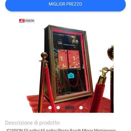
MAPPA
MIGLIOR PREZZO
DEL
SITO
POLITICA
SULLA
PRIVACY
Descrizione di prodotto
JCVISION 55 pollici 65 pollici Photo Booth Mirror Matrimonio