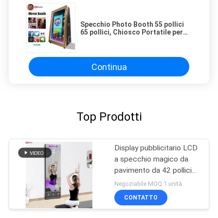
Specchio Photo Booth 55 pollici
65 pollici, Chiosco Portatile per
Matrimoni Magic Mirror Photo
Booth
Continua
Top Prodotti
Display pubblicitario LCD
a specchio magico da
pavimento da 42 pollici
per interni
Negoziabile MOQ:1 unità
CONTATTO