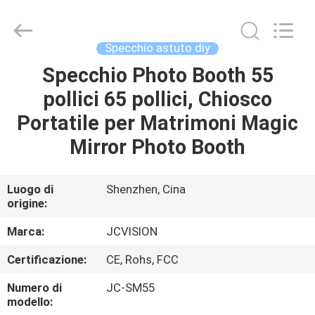
2026
Shenzhen
Junction
Interactive
Technology
Specchio astuto diy
Co.,
Ltd..
All
Specchio Photo Booth 55
CASA.
Rights
Reserved.
pollici 65 pollici, Chiosco
PRODOTTI
Portatile per Matrimoni Magic
Mirror Photo Booth
SU
DI
Luogo di
Shenzhen, Cina
origine:
NOI
Marca:
JCVISION
VISITA
Certificazione:
CE, Rohs, FCC
ALLA
Numero di
JC-SM55
FABBRICA
modello: