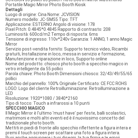
Portatile Magic Mirror Photo Booth Kiosk
Dettagli
Luogo di origine: Cina Nome: JCVISION
Numero modello: JC-SM55 Tipo: TFT
Applicazione: ESTERNO Angolo di visione: 178
Pixel Pitch: 0.4845*0.4845 Rapporto di contrasto: 208
Luminosità: 600cd/m2 Tempo di risposta: 6ms
Tensione di ingresso: 110v*240v Garanzia: 1 ANNO, 1 anno Magic
Mirror
Servizio post-vendita fornito: Supporto tecnico video, Ricambi
gratuiti, Installazione in loco, messa in servizio e formazione,
Manutenzione e riparazione in loco, Supporto online
Nome del prodotto: chiosco photo booth a specchio magico in
vetro intelligente da 55 pollici
Parola chiave: Photo Booth Dimensioni chiosco: 32/43/49/55/65
pollici
Marchio del pannello: 100% Originale Certificato: CE FCC ROHS
LOGO: Logo del cliente Retroilluminazione: Retroilluminazione a
LED
Risoluzione: 1920*1080 / 3840*2160
Tipo di tocco: Touch a infrarossi a 10 punti
SPECCHIO MAGICO
Il Magic Mirror è l'ultimo 'must have' per feste, balli scolastici,
matrimoni e molti altri eventi ed è il nuovissimo concetto del
tradizionale photo booth.
Mettiti in piedi di fronte allo specchio riflettente a figura intera e
premi il touch screen per scattare una foto a figura intera.
Puoi anche aggiungere i tuoi disegni, la tua firma e le emoji