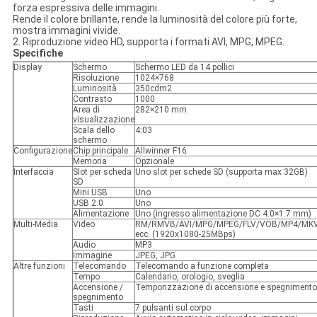
forza espressiva delle immagini.
Rende il colore brillante, rende la luminosità del colore più forte,
mostra immagini vivide.
2. Riproduzione video HD, supporta i formati AVI, MPG, MPEG.
Specifiche
Display
Schermo
Schermo LED da 14 pollici
Risoluzione
1024×768
Luminosità
350cdm2
Contrasto
1000
Area di
282×210 mm
visualizzazione
Scala dello
4:03
schermo
Configurazione
Chip principale
Allwinner F16
Memoria
Opzionale
Interfaccia
Slot per scheda
Uno slot per schede SD (supporta max 32GB)
SD
Mini USB
Uno
USB 2.0
Uno
Alimentazione
Uno (ingresso alimentazione DC 4.0×1.7 mm)
Multi-Media
Video
RM/RMVB/AVI/MPG/MPEG/FLV/VOB/MP4/MK
ecc. (1920x1080-25MBps)
Audio
MP3
Immagine
JPEG, JPG
Altre funzioni
Telecomando
Telecomando a funzione completa
Tempo
Calendario, orologio, sveglia
Accensione /
Temporizzazione di accensione e spegnimento
spegnimento
Tasti
7 pulsanti sul corpo