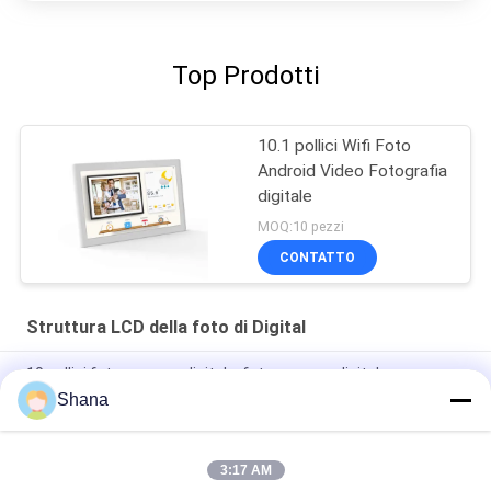
Top Prodotti
10.1 pollici Wifi Foto
Android Video Fotografia
digitale
MOQ:10 pezzi
CONTATTO
Struttura LCD della foto di Digital
10 pollici fotogramma digitale, fotogramma digitale
riproduzione video
Shana
Cornice digitale per foto LCD Super Slim WIFI Cloud da 10 pollici
3:17 AM
Cornice digitale HD con schermo tattile IPS, cornice digitale