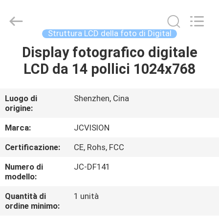
2026
Shenzhen
Junction
Interactive
Technology
Struttura LCD della foto di Digital
Co.,
Ltd..
All
Display fotografico digitale
CASA.
Rights
Reserved.
LCD da 14 pollici 1024x768
PRODOTTI
Luogo di
Shenzhen, Cina
origine:
SU
DI
Marca:
JCVISION
NOI
Certificazione:
CE, Rohs, FCC
Numero di
JC-DF141
VISITA
modello:
ALLA
Quantità di
1 unità
ordine minimo:
FABBRICA