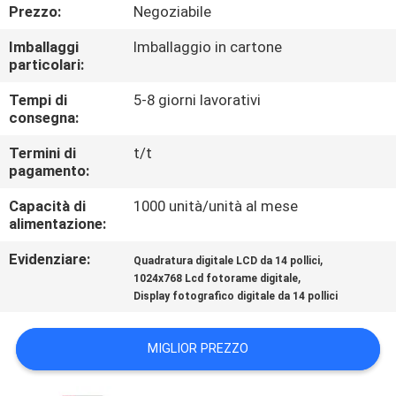
Prezzo:
Negoziabile
CONTROLLO
Imballaggi
Imballaggio in cartone
particolari:
DELLA
QUALITÀ
Tempi di
5-8 giorni lavorativi
consegna:
Termini di
t/t
CONTATTACI
pagamento:
Capacità di
1000 unità/unità al mese
NOTIZIE
alimentazione:
Evidenziare:
,
Quadratura digitale LCD da 14 pollici
CASI
,
1024x768 Lcd fotorame digitale
Display fotografico digitale da 14 pollici
CHIEDI UN
MIGLIOR PREZZO
PREVENTIVO