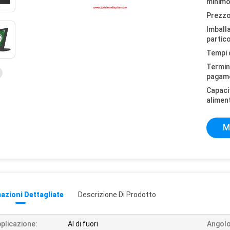
minimo
Prezzo
Imball
partico
Tempi 
Termini
pagam
Capaci
alimen
M
azioni Dettagliate
Descrizione Di Prodotto
plicazione:
Al di fuori
Angolo