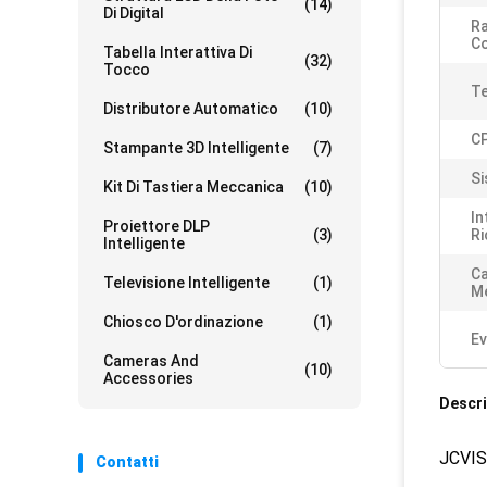
(14)
Di Digital
Ra
Co
Tabella Interattiva Di
(32)
Tocco
Te
Distributore Automatico
(10)
C
Stampante 3D Intelligente
(7)
Si
Kit Di Tastiera Meccanica
(10)
In
Proiettore DLP
(3)
Ri
Intelligente
Ca
Televisione Intelligente
(1)
M
Chiosco D'ordinazione
(1)
Ev
Cameras And
(10)
Accessories
Descri
JCVISI
Contatti