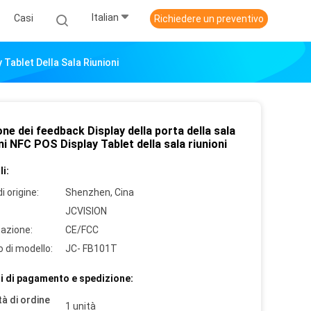
Italian
Casi
Richiedere un preventivo
 Tablet Della Sala Riunioni
ne dei feedback Display della porta della sala
ni NFC POS Display Tablet della sala riunioni
i:
i origine:
Shenzhen, Cina
JCVISION
cazione:
CE/FCC
 di modello:
JC- FB101T
i di pagamento e spedizione:
à di ordine
1 unità