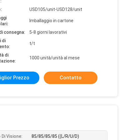
:
:
USD105/unit-USD128/unit
aggi
Imballaggio in cartone
lari:
di consegna:
5-8 giorni lavorativi
 di
t/t
ento:
tà di
1000 unità/unità al mese
tazione:
iglior Prezzo
Contatto
 Di Visione:
85/85/85/85 ((L/R/U/D)