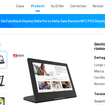
Casa.
Prodotti
Su Di Noi
Contattaci
Notizie
Dei Feedback Display Della Porta Della Sala Riunioni NFC POS Display
Gestio
riunio
Dettagl
Luogo d
Marca:
Certifi
Numero
Termin
Quantit