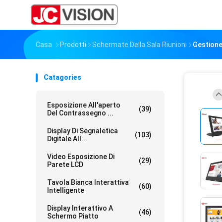
Casa
Prodotti
Schermate Della Sala Riunioni
Gestione 
Catagories
Esposizione All'aperto
(39)
Del Contrassegno ...
Display Di Segnaletica
(103)
Digitale All...
Video Esposizione Di
(29)
Parete LCD
Tavola Bianca Interattiva
(60)
Intelligente
Display Interattivo A
(46)
Schermo Piatto