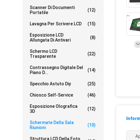
Scanner Di Documenti
(12)
Portatile
Lavagna Per Scrivere LCD
(15)
Esposizione LCD
(8)
Allungata Di Antivari
Schermo LCD
(22)
Trasparente
Contrassegno Digitale Del
(14)
Piano D...
Specchio Astuto Diy
(25)
Chiosco Self-Service
(46)
Esposizione Olografica
(12)
3D
Inform
Schermate Della Sala
(10)
Riunioni
Ap
Struttura LCD Della Foto