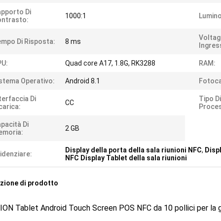
pporto Di
1000:1
Lumino
ntrasto:
Voltag
mpo Di Risposta:
8 ms
Ingres
PU:
Quad core A17, 1.8G, RK3288
RAM:
stema Operativo:
Android 8.1
Fotoc
terfaccia Di
Tipo Di
CC
carica:
Proce
pacità Di
2 GB
emoria:
Display della porta della sala riunioni NFC
,
Displ
idenziare:
NFC Display Tablet della sala riunioni
zione di prodotto
ON Tablet Android Touch Screen POS NFC da 10 pollici per la g