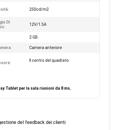
sità:
250cd/m2
gio Di
12V/1.5A
so:
2 GB
amera:
Camera anteriore
Il centro del quadrato
ssore:
ay Tablet per la sala riunioni da 8 ms
,
estione del feedback dei clienti