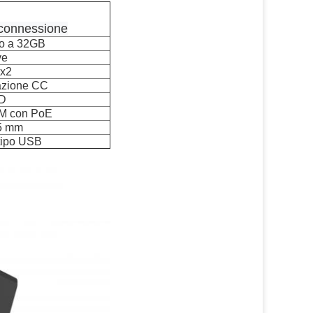
i connessione
no a 32GB
ve
 x2
azione CC
HD
M con PoE
,5 mm
 tipo USB