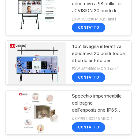
educativo a 98 pollici di
JCVISION 20 punti di
15
tocco di IR per l'aula
EXW USD230 MOQ:1 unità
Lavagna per
CONTATTO
Scrivere LCD
105" lavagna interattiva
educativa 20 punti tocca
il bordo astuto per
insegnamento dell'aula
EXW USD4500 MOQ:1 unità
CONTATTO
8
Esposizione LCD
Specchio impermeabile
del bagno
allungata di Antivari
dell'esposizione IP65
Smart LED del touch
USD199-USD215 MOQ:1
screen di Android LED
CONTATTO
TV