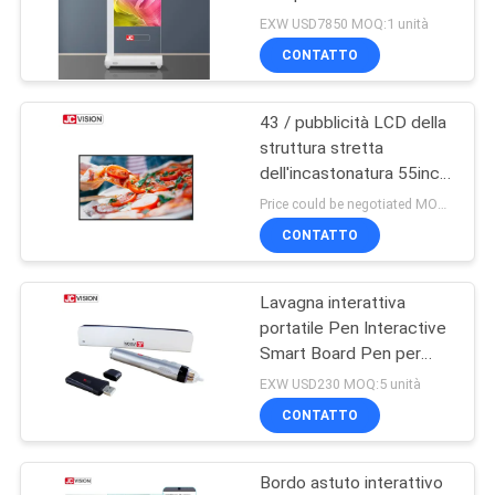
MAPPA
Windows Sistema
EXW USD7850 MOQ:1 unità
Android
DEL
CONTATTO
49
SITO
Display interattivo a
43 / pubblicità LCD della
struttura stretta
schermo piatto
POLITICA
dell'incastonatura 55inch
visualizzare i bordi del
SULLA
Price could be negotiated MOQ:1 unità
menu di Digital per i
CONTATTO
PRIVACY
ristoranti
Lavagna interattiva
12
portatile Pen Interactive
Scanner di
Smart Board Pen per
istruzione
EXW USD230 MOQ:5 unità
documenti portatile
CONTATTO
Bordo astuto interattivo