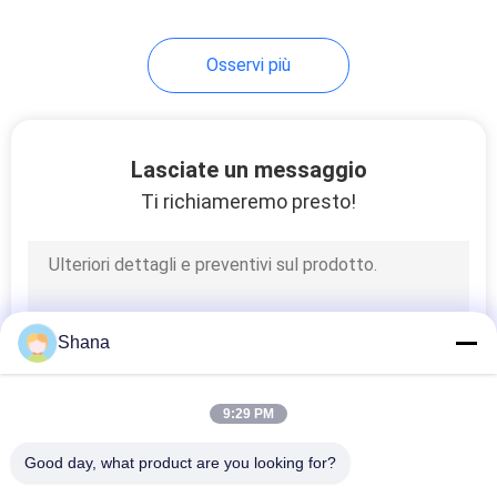
22
Osservi più
schermo LCD
trasparente
Lasciate un messaggio
Ti richiameremo presto!
14
contrassegno
Shana
digitale del piano
d'appoggio
9:29 PM
Good day, what product are you looking for?