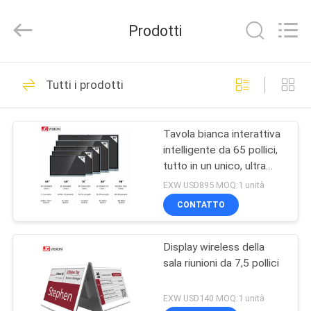
2026
Shenzhen
Junction
Prodotti
Interactive
Technology
Co.,
Ltd..
All
CASA.
40
Rights
Tutti i prodotti
Reserved.
Esposizione
PRODOTTI
all'aperto del
Tavola bianca interattiva
intelligente da 65 pollici,
contrassegno di
SU
tutto in un unico, ultra
DI
Digital
sottile per le aule da
EXW USD895 MOQ:1 unità
concerto
NOI
CONTATTO
105
Display di
Display wireless della
VISITA
sala riunioni da 7,5 pollici
ALLA
segnaletica digitale
FABBRICA
EXW USD140 MOQ:1 unità
all'interno