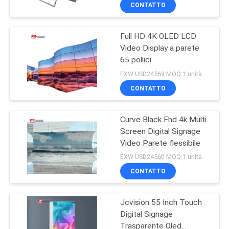
CONTATTO
CONTROLLO
Full HD 4K OLED LCD
DELLA
32
Video Display a parete
QUALITÀ
65 pollici
Video esposizione
EXW USD24569 MOQ:1 unità
di parete LCD
CONTATTACI
CONTATTO
Curve Black Fhd 4k Multi
NOTIZIE
Screen Digital Signage
Video Parete flessibile
61
CASI
EXW USD24560 MOQ:1 unità
Tavola bianca
CONTATTO
CHIEDI UN
interattiva
Jcvision 55 Inch Touch
PREVENTIVO
intelligente
Digital Signage
Trasparente Oled