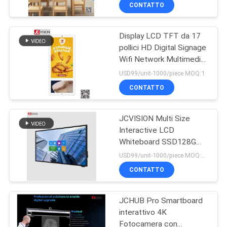
CONTATTO
CONTROLLO
Display LCD TFT da 17
DELLA
32
pollici HD Digital Signage
QUALITÀ
Wifi Network Multimedia
Video esposizione
Advertising Player
USD99/unit-1000/piece MOQ:1
di parete LCD
Passenger Elevator
CONTATTACI
CONTATTO
Screen
JCVISION Multi Size
NOTIZIE
Interactive LCD
Whiteboard SSD128G
61
CASI
DDR4G Con Roller I5
USD99/unit-1000/piece MOQ:2 PCS
Tavola bianca
CONTATTO
CHIEDI UN
interattiva
JCHUB Pro Smartboard
PREVENTIVO
intelligente
interattivo 4K
Fotocamera con