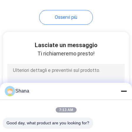
22
Osservi più
schermo LCD
trasparente
Lasciate un messaggio
Ti richiameremo presto!
14
contrassegno
Shana
digitale del piano
d'appoggio
7:13 AM
Good day, what product are you looking for?