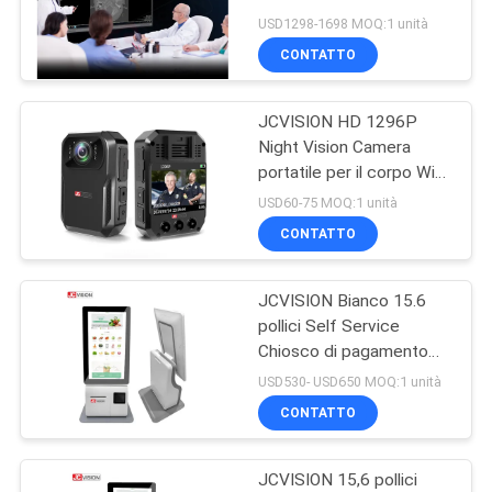
MAPPA
connettore touchscreen
USD1298-1698 MOQ:1 unità
Multi Touch
DEL
CONTATTO
49
SITO
Display interattivo a
JCVISION HD 1296P
Night Vision Camera
schermo piatto
POLITICA
portatile per il corpo Wi-
Fi Video Camera di
SULLA
USD60-75 MOQ:1 unità
registrazione
CONTATTO
PRIVACY
JCVISION Bianco 15.6
12
pollici Self Service
Scanner di
Chiosco di pagamento
Android 11.0 Desktop
USD530- USD650 MOQ:1 unità
documenti portatile
POS Machine
CONTATTO
JCVISION 15,6 pollici