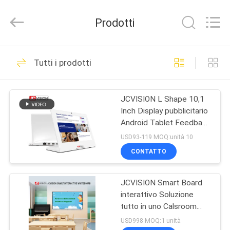
2026
Shenzhen
Junction
Prodotti
Interactive
Technology
Co.,
Ltd..
All
CASA.
40
Rights
Tutti i prodotti
Reserved.
Esposizione
PRODOTTI
all'aperto del
JCVISION L Shape 10,1
Inch Display pubblicitario
contrassegno di
SU
Android Tablet Feedback
DI
Digital
Kiosk
USD93-119 MOQ:unità 10
NOI
CONTATTO
105
Display di
JCVISION Smart Board
VISITA
interattivo Soluzione
ALLA
segnaletica digitale
tutto in uno Calsroom
Insegnamento IR Touch
FABBRICA
USD998 MOQ:1 unità
all'interno