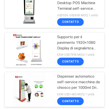
Desktop POS Machine
Terminal self-service
15
Checkout Kiosk
USD530- USD650 MOQ:1 unità
Lavagna per
CONTATTO
Scrivere LCD
Supporto per il
pavimento 1920×1080
Display di segnaletica
digitale trasparente Alta
EXW USD7998 MOQ:1 unità
luminosità
CONTATTO
8
Esposizione LCD
Dispenser automatico
self-service macchina da
allungata di Antivari
chiosco per 1000ml Drip
Gel Spray Sanitizer
EXW USD1485 MOQ:1 unità
CONTATTO